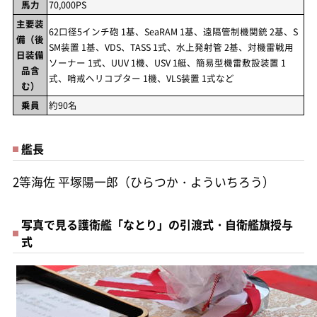
馬力
70,000PS
主要装
62口径5インチ砲 1基、SeaRAM 1基、遠隔管制機関銃 2基、S
備（後
SM装置 1基、VDS、TASS 1式、水上発射管 2基、対機雷戦用
日装備
ソーナー 1式、UUV 1機、USV 1艇、簡易型機雷敷設装置 1
品含
式、哨戒ヘリコプター 1機、VLS装置 1式など
む）
乗員
約90名
艦長
2等海佐 平塚陽一郎（ひらつか・よういちろう）
写真で見る護衛艦「なとり」の引渡式・自衛艦旗授与
式