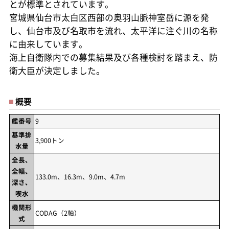
とが標準とされています。
宮城県仙台市太白区西部の奥羽山脈神室岳に源を発
し、仙台市及び名取市を流れ、太平洋に注ぐ川の名称
に由来しています。
海上自衛隊内での募集結果及び各種検討を踏まえ、防
衛大臣が決定しました。
概要
艦番号
9
基準排
3,900トン
水量
全長、
全幅、
133.0m、16.3m、9.0m、4.7m
深さ、
喫水
機関形
CODAG（2軸）
式