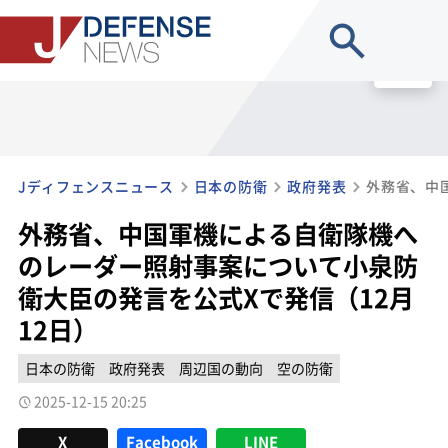
site search
MENU
Jディフェンスニュース
日本の防衛
政府発表
外務省、中国軍機による自衛隊機へ
のレーダー照射事案について小泉防
衛大臣の発言を公式Xで発信（12月
12日）
日本の防衛
政府発表
周辺国の動向
空の防衛
2025-12-15 20:25
X
Facebook
LINE