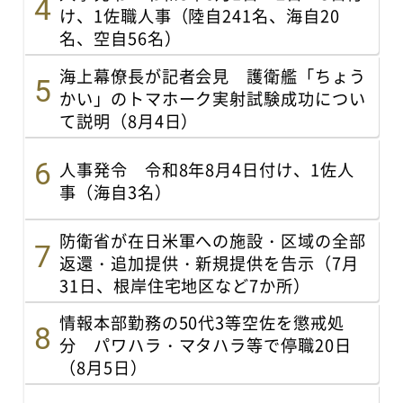
け、1佐職人事（陸自241名、海自20
名、空自56名）
海上幕僚長が記者会見 護衛艦「ちょう
かい」のトマホーク実射試験成功につい
て説明（8月4日）
人事発令 令和8年8月4日付け、1佐人
事（海自3名）
防衛省が在日米軍への施設・区域の全部
返還・追加提供・新規提供を告示（7月
31日、根岸住宅地区など7か所）
情報本部勤務の50代3等空佐を懲戒処
分 パワハラ・マタハラ等で停職20日
（8月5日）