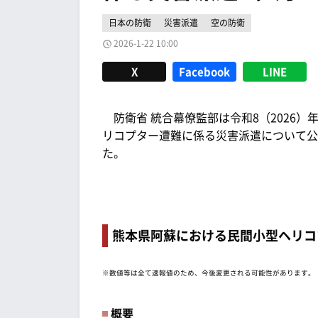
日本の防衛
災害派遣
空の防衛
2026-1-22 10:00
X
Facebook
LINE
防衛省 統合幕僚監部は令和8（2026）年
リコプター遭難に係る災害派遣について公
た。
熊本県阿蘇における民間小型ヘリコ
※数値等は全て速報値のため、今後変更される可能性があります。
概要