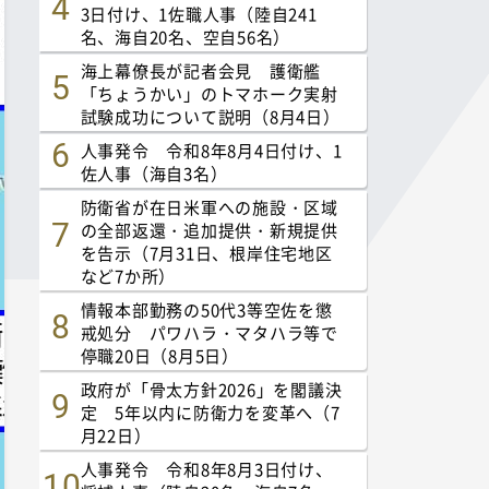
3日付け、1佐職人事（陸自241
名、海自20名、空自56名）
海上幕僚長が記者会見 護衛艦
「ちょうかい」のトマホーク実射
試験成功について説明（8月4日）
人事発令 令和8年8月4日付け、1
佐人事（海自3名）
防衛省が在日米軍への施設・区域
の全部返還・追加提供・新規提供
を告示（7月31日、根岸住宅地区
など7か所）
情報本部勤務の50代3等空佐を懲
戒処分 パワハラ・マタハラ等で
停職20日（8月5日）
政府が「骨太方針2026」を閣議決
定 5年以内に防衛力を変革へ（7
月22日）
人事発令 令和8年8月3日付け、