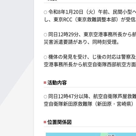
令和8年1月20日（火）午前、民間小型
○
し、東京RCC（東京救難調整本部）が受信
同日12時29分、東京空港事務所長か
○
災害派遣要請があり、同時刻受理。
機体の発見を受け、じ後の対応は警察及
○
空港事務所長から航空自衛隊西部航空方面
活動内容
同日12時47分以降、航空自衛隊芦屋救難隊
○
空自衛隊新田原救難隊（新田原・宮崎県）の
位置関係図