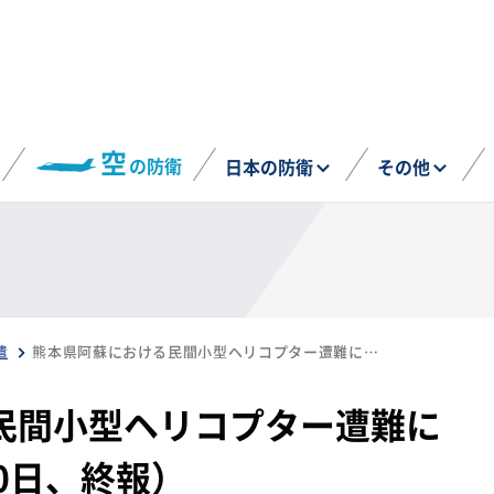
空
の防衛
日本の防衛
その他
遣
熊本県阿蘇における民間小型ヘリコプター遭難に係る災害派遣（1月20日、終報）
民間小型ヘリコプター遭難に
0日、終報）