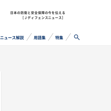
日本の防衛と安全保障の今を伝える
MENU
［Ｊディフェンスニュース］
サイト内検索
ニュース解説
用語集
特集