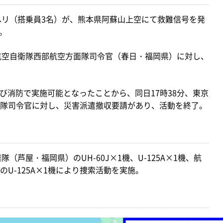
ヘリ（搭乗員3名）が、熊本県阿蘇山上空にて救難信号を発
。
ら航空自衛隊西部航空方面隊司令官（春日・福岡県）に対し、
び消防で実施可能となったことから、同日17時38分、東京
隊司令官に対し、災害派遣撤収要請があり、活動を終了。
（芦屋・福岡県）のUH-60J×1機、U-125A×1機、航
U-125A×1機により捜索活動を実施。