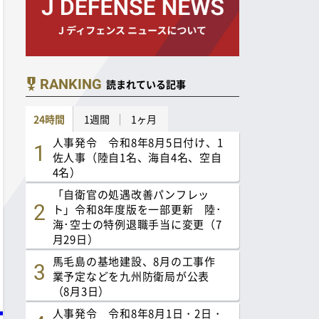
RANKING
読まれている記事
24時間
1週間
1ヶ月
人事発令 令和8年8月5日付け、1
佐人事（陸自1名、海自4名、空自
4名）
「自衛官の処遇改善パンフレッ
ト」令和8年度版を一部更新 陸･
海･空士の特例退職手当に変更（7
月29日）
馬毛島の基地建設、8月の工事作
業予定などを九州防衛局が公表
（8月3日）
人事発令 令和8年8月1日・2日・