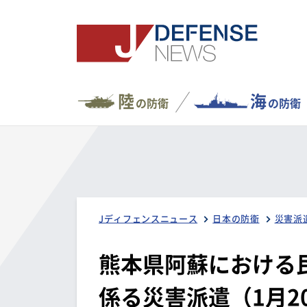
陸
海
の防衛
の防衛
Jディフェンスニュース
日本の防衛
災害派
熊本県阿蘇における
係る災害派遣（1月2