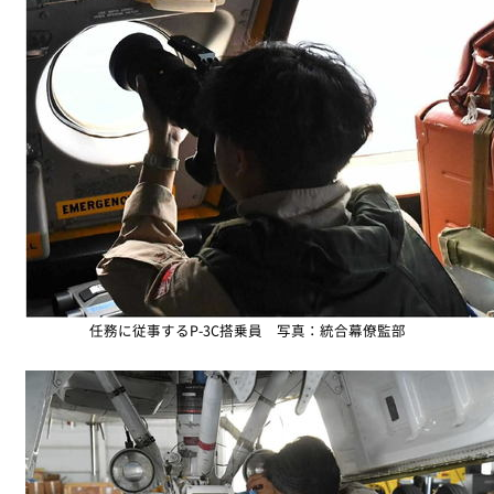
任務に従事するP-3C搭乗員 写真：統合幕僚監部