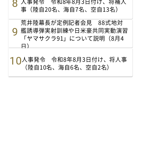
人事発令 令和8年8月3日付け、将補人
事（陸自20名、海自7名、空自13名）
荒井陸幕長が定例記者会見 88式地対
艦誘導弾実射訓練や日米豪共同実動演習
「ヤマサクラ91」について説明（8月4
日）
人事発令 令和8年8月3日付け、将人事
（陸自10名、海自6名、空自2名）