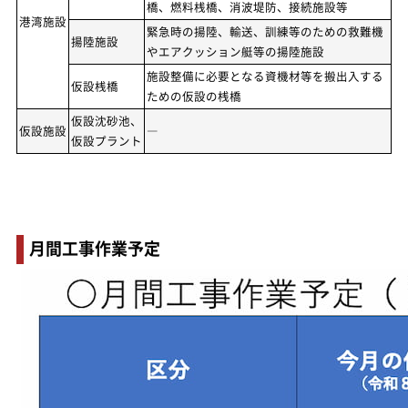
橋、燃料桟橋、消波堤防、接続施設等
港湾施設
緊急時の揚陸、輸送、訓練等のための救難機
揚陸施設
やエアクッション艇等の揚陸施設
施設整備に必要となる資機材等を搬出入する
仮設桟橋
ための仮設の桟橋
仮設沈砂池、
仮設施設
―
仮設プラント
月間工事作業予定