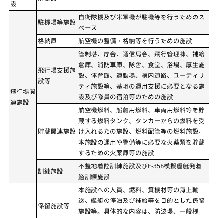
設
自衛隊機及び米軍機が駐機等を行うためのス
駐機場等施設
ペース
格納庫
航空機の整備・格納等を行うための施設
管制塔、庁舎、通信局舎、飛行管理棟、補給
倉庫、消防車庫、隊舎、食堂、浴場、厚生施
飛行場支援施
設、体育館、運動場、構内道路、ユーティリ
設等
ティ施設等、基地の運用支援に必要となる施
飛行場関
設及び隊員の宿泊等のための施設
連施設
航空機燃料、船舶用燃料、車両用燃料等を貯
蔵する燃料タンク、タンカーからの燃料を受
貯蔵関連施設
け入れるたの施設、燃料配管等の燃料施設、
本施設の運用や警備等に必要な火薬類を貯蔵
するための火薬庫等の施設
不整地着陸訓練施設及びF-35B模擬艦艇発着
訓練施設
艦訓練施設
本施設への人員、燃料、資機材等の海上輸
送、艦艇の停泊及び補給等を目的とした係留
係留施設等
施設等。具体的な内容は、防波堤、一般桟