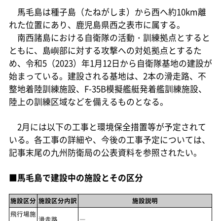
馬毛島は種子島（たねがしま）から西へ約10km離
れた位置にあり、鹿児島県西之表市に属する。
南西諸島における自衛隊の活動・訓練拠点とすると
ともに、島嶼部に対する攻撃への対処拠点とするた
め、令和5（2023）年1月12日から自衛隊基地の建設が
始まっている。建設される基地は、2本の滑走路、不
整地着陸訓練施設、F-35B模擬艦艇発着艦訓練施設、
陸上の訓練区域などを備えるものとなる。
2月には以下の工事と環境保全措置等が予定されて
いる。各工事の詳細や、今後の工事予定については、
記事末尾の九州防衛局の公表資料を参照されたい。
■馬毛島で建設中の施設とその区分
施設区分
施設区分内訳
施設説明
飛行場施
滑走路
―