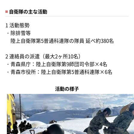
自衛隊の主な活動
1 活動態勢
・除排雪等
陸上自衛隊第5普通科連隊の隊員 延べ約380名
2 連絡員の派遣（最大2ヶ所10名）
・青森県庁：陸上自衛隊第9師団司令部×4名
・青森市役所：陸上自衛隊第5普通科連隊×6名
活動の様子