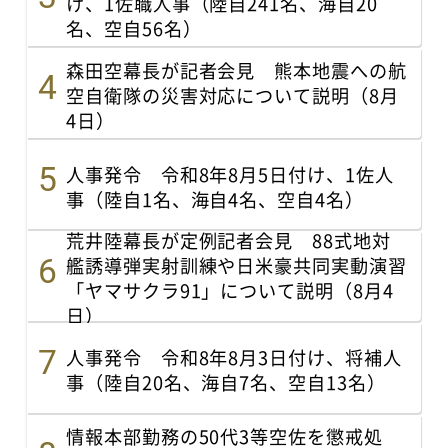
け、1佐職人事（陸自241名、海自20
名、空自56名）
森田空幕長が記者会見 熊本地震への航
空自衛隊の災害対応について説明（8月
4日）
人事発令 令和8年8月5日付け、1佐人
事（陸自1名、海自4名、空自4名）
荒井陸幕長が定例記者会見 88式地対
艦誘導弾実射訓練や日米豪共同実動演習
「ヤマサクラ91」について説明（8月4
日）
人事発令 令和8年8月3日付け、将補人
事（陸自20名、海自7名、空自13名）
情報本部勤務の50代3等空佐を懲戒処