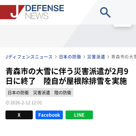
site search
MENU
Jディフェンスニュース
日本の防衛
災害派遣
青森市の大雪に伴う災害派遣が2月9
日に終了 陸自が屋根除排雪を実施
日本の防衛
災害派遣
陸の防衛
2026-2-12 12:01
X
Facebook
LINE