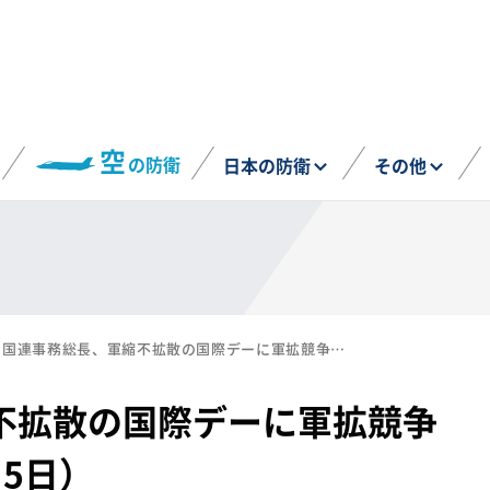
空
の防衛
日本の防衛
その他
国連事務総長、軍縮不拡散の国際デーに軍拡競争停止を呼びかけ（3月5日）
不拡散の国際デーに軍拡競争
5日）