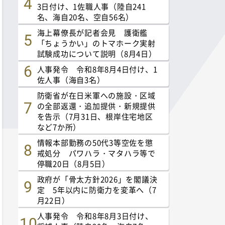
3日付け、1佐職人事（陸自241
名、海自20名、空自56名）
海上幕僚長が記者会見 護衛艦
「ちょうかい」のトマホーク実射
試験成功について説明（8月4日）
人事発令 令和8年8月4日付け、1
佐人事（海自3名）
防衛省が在日米軍への施設・区域
の全部返還・追加提供・新規提供
を告示（7月31日、根岸住宅地区
など7か所）
情報本部勤務の50代3等空佐を懲
戒処分 パワハラ・マタハラ等で
停職20日（8月5日）
政府が「骨太方針2026」を閣議決
定 5年以内に防衛力を変革へ（7
月22日）
人事発令 令和8年8月3日付け、