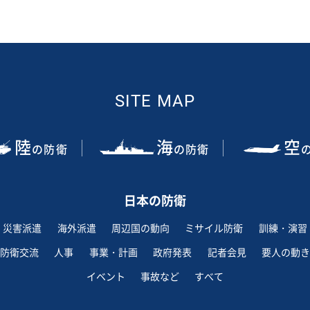
SITE MAP
陸
海
空
の防衛
の防衛
日本の防衛
災害派遣
海外派遣
周辺国の動向
ミサイル防衛
訓練・演習
防衛交流
人事
事業・計画
政府発表
記者会見
要人の動き
イベント
事故など
すべて