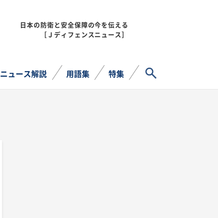
日本の防衛と安全保障の今を伝える
MENU
［Ｊディフェンスニュース］
サイト内検索
ニュース解説
用語集
特集