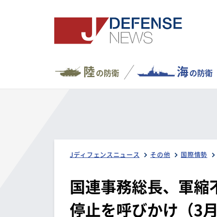
陸
海
の防衛
の防衛
Jディフェンスニュース
その他
国際情勢
国連事務総長、軍縮
停止を呼びかけ（3月