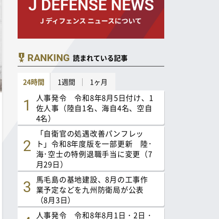
RANKING
読まれている記事
24時間
1週間
1ヶ月
人事発令 令和8年8月5日付け、1
佐人事（陸自1名、海自4名、空自
4名）
「自衛官の処遇改善パンフレッ
ト」令和8年度版を一部更新 陸･
海･空士の特例退職手当に変更（7
月29日）
馬毛島の基地建設、8月の工事作
業予定などを九州防衛局が公表
（8月3日）
人事発令 令和8年8月1日・2日・