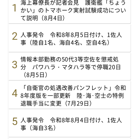
海上幕僚長が記者会見 護衛艦「ちょう
かい」のトマホーク実射試験成功につい
て説明（8月4日）
人事発令 令和8年8月5日付け、1佐人
事（陸自1名、海自4名、空自4名）
情報本部勤務の50代3等空佐を懲戒処
分 パワハラ・マタハラ等で停職20日
（8月5日）
「自衛官の処遇改善パンフレット」令和
8年度版を一部更新 陸･海･空士の特例
退職手当に変更（7月29日）
人事発令 令和8年8月4日付け、1佐人
事（海自3名）