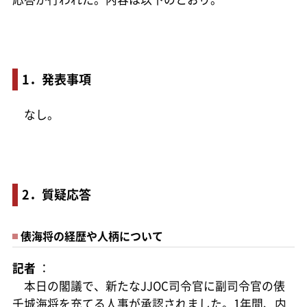
1．発表事項
なし。
2．質疑応答
俵海将の経歴や人柄について
記者
：
本日の閣議で、新たなJJOC司令官に副司令官の俵
千城海将を充てる人事が承認されました。1年間、内