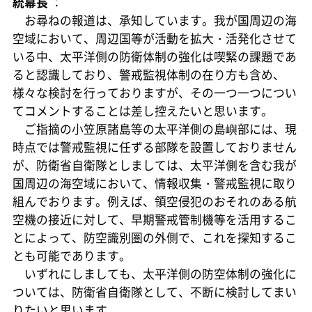
統幕長
：
お尋ねの報道は、承知しています。我が国周辺の海
空域において、周辺国等が活動を拡大・活発化させて
いる中、太平洋側の防衛体制の強化は喫緊の課題であ
ると認識しており、警戒監視体制の在り方も含め、
様々な検討を行っておりますが、その一つ一つについ
てコメントすることは差し控えたいと思います。
ご指摘の小笠原諸島等の太平洋側の島嶼部には、現
時点では警戒監視に任ずる部隊を設置しておりません
が、防衛省自衛隊としましては、太平洋側を含む我が
国周辺の海空域において、情報収集・警戒監視に取り
組んでおります。例えば、領空侵犯のおそれのある航
空機の接近に対して、早期警戒管制機等を活用するこ
とによって、防空識別圏の外側で、これを探知するこ
とも可能であります。
いずれにしましても、太平洋側の防空体制の強化に
ついては、防衛省自衛隊として、不断に検討してまい
りたいと思います。