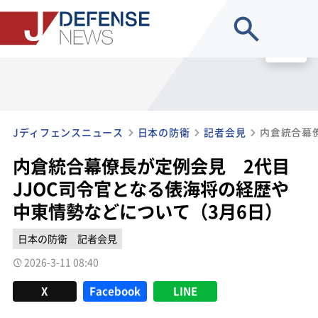
site search
MENU
Jディフェンスニュース
日本の防衛
記者会見
内倉統合幕僚長が定例会見 2代目
JJOC司令官となる俵海将の経歴や
中東情勢などについて（3月6日）
日本の防衛
記者会見
2026-3-11 08:40
X
Facebook
LINE