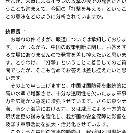
せんが、米軍によるイランの攻撃の後での発言だとい
うことも踏まえて、今回の「打撃を与える」というこ
との意味をどのように分析されていますか。
統幕長
：
お尋ねの件ですが、報道については承知しておりま
す。しかしながら、中国の政策判断に関し、お答えす
る立場にありませんので発言を差し控えたいと思いま
す。とりわけ、「打撃」ということに着目してのご質
問でしたが、そこも含めてお答えは差し控えたいと思
います。
その上で申し上げますと、中国は国防費を継続的に
高い水準で増額させ、十分な透明性を欠いたまま軍事
力を広範かつ急速に増強させています。さらに東シナ
海、南シナ海等における力、又は威圧による一方的な
現状変更の試みを強化し、我が国の安全保障に影響を
及ぼす軍事活動を拡大・活発化させています。
このような中国の軍事的動向は、我が国と国際社会