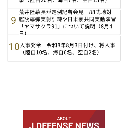
荒井陸幕長が定例記者会見 88式地対
艦誘導弾実射訓練や日米豪共同実動演習
「ヤマサクラ91」について説明（8月4
日）
人事発令 令和8年8月3日付け、将人事
（陸自10名、海自6名、空自2名）