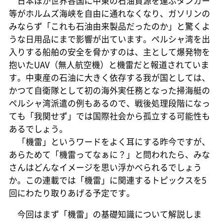
日本ほか世界各国に中東の石油資源を運ぶタンカー
等がホルムズ海峡を自由に通れなくなり、ガソリンの
みならず「これも石油由来製品だったのか」と驚くよ
うな日用品にまで影響が出ています。ペルシャ湾を出
入りする船舶の安全を脅かすのは、主として爆発物を
抱いたUAV（無人航空機）と機雷だと報道されていま
す。中東産の石油に大きく依存する我が国としては、
かつて自衛隊として初の海外実任務となった掃海艇の
ペルシャ湾派遣の例もあるので、戦後処理段階になっ
ても「我関せず」では国際社会から孤立する可能性も
あるでしょう。
「機雷」というワードをよく耳にする昨今ですが、
あらためて「機雷ってなぁに？」と問われたら、みな
さんはどんなイメージを思い浮かべられるでしょう
か。この連載では「機雷」に関連するトピックスを5
回にわたり取りあげる予定です。
今回はまず「機雷」の基礎知識について解説しま