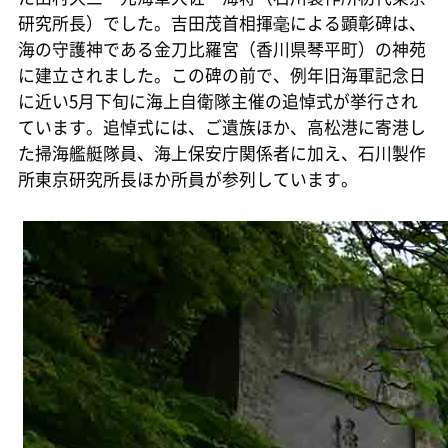
研究所長）でした。吉田茂首相揮毫による顕彰碑は、
海の守護神である金刀比羅宮（香川県琴平町）の神苑
に建立されました。この碑の前で、例年旧海軍記念日
に近い5月下旬に海上自衛隊主催の追悼式が挙行され
ています。追悼式には、ご遺族ほか、高松港に寄港し
た掃海艦艇隊員、海上保安庁関係者に加え、石川製作
所東京研究所長ほか所員が参列しています。