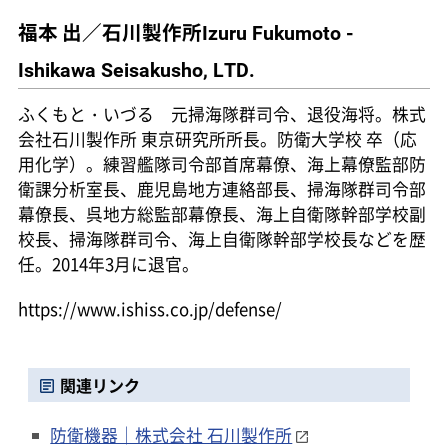
福本 出／石川製作所
Izuru Fukumoto -
Ishikawa Seisakusho, LTD.
ふくもと・いづる 元掃海隊群司令、退役海将。株式
会社石川製作所 東京研究所所長。防衛大学校 卒（応
用化学）。練習艦隊司令部首席幕僚、海上幕僚監部防
衛課分析室長、鹿児島地方連絡部長、掃海隊群司令部
幕僚長、呉地方総監部幕僚長、海上自衛隊幹部学校副
校長、掃海隊群司令、海上自衛隊幹部学校長などを歴
任。2014年3月に退官。
https://www.ishiss.co.jp/defense/
関連リンク
防衛機器｜株式会社 石川製作所