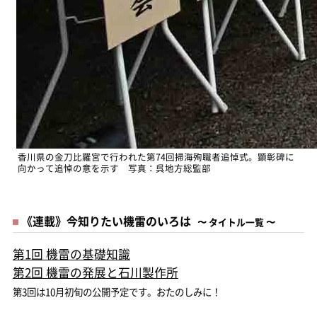
香川県の金刀比羅宮で行われた第74回掃海殉職者追悼式。顕彰碑に
向かって追悼の意を示す 写真：呉地方総監部
《連載》今知りたい機雷のいろは
_
〜 タイトル一覧 〜
第1回 機雷の基礎知識
第2回 機雷の発展と石川製作所
第3回は10月初旬の公開予定です。おたのしみに！