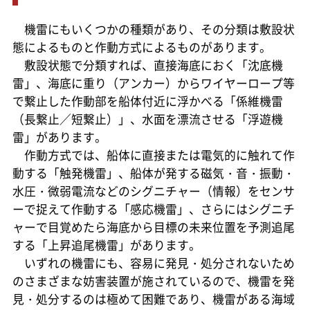
機雷にもいくつかの種類があり、その分類は敷設状
態によるものと作動方式によるものがあります。
敷設状態で分類すれば、直接海底におく「沈底機
雷」、海底に重り（アンカー）からワイヤーロープ等
で繋止した作動部を船体付近に浮かべる「係維機雷
（長繋止／短繋止）」、水面を漂流させる「浮遊機
雷」があります。
作動方式では、船体に直接または電気的に触れて作
動する「触発機雷」、船体が発する磁気・音・振動・
水圧・微弱電流などのシグニチャー（情報）をセンサ
ーで捉えて作動する「感応機雷」、さらにはシグニチ
ャーで目覚めたら海底から目標の未来位置を予測追尾
する「上昇追尾機雷」があります。
いずれの機雷にも、容易に発見・処分されないため
のさまざまな妨害装置が施されているので、機雷を発
見・処分するのは極めて困難であり、機雷がある海域