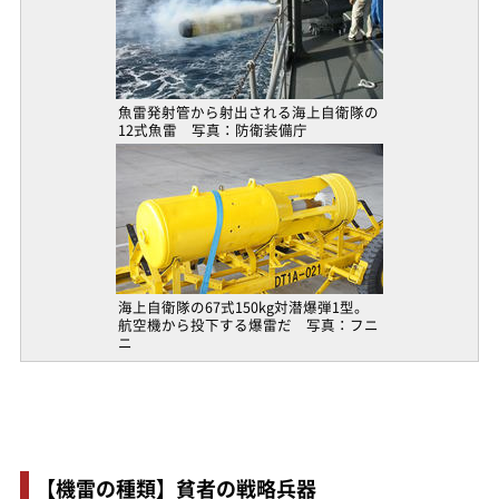
魚雷発射管から射出される海上自衛隊の
12式魚雷 写真：防衛装備庁
海上自衛隊の67式150kg対潜爆弾1型。
航空機から投下する爆雷だ 写真：フニ
ニ
【機雷の種類】貧者の戦略兵器