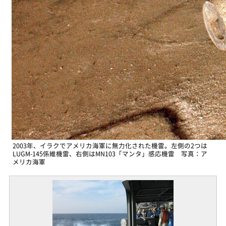
2003年、イラクでアメリカ海軍に無力化された機雷。左側の2つは
LUGM-145係維機雷、右側はMN103「マンタ」感応機雷 写真：ア
メリカ海軍