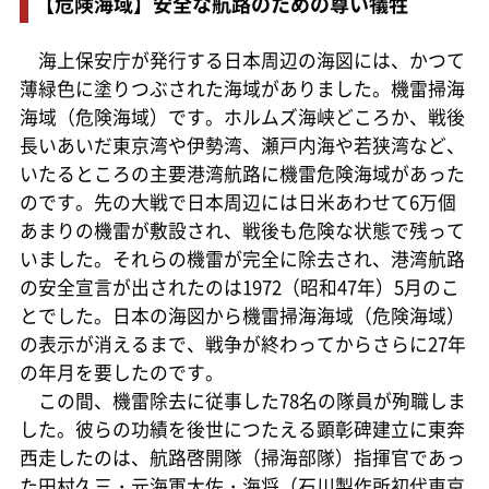
【危険海域】安全な航路のための尊い犠牲
海上保安庁が発行する日本周辺の海図には、かつて
薄緑色に塗りつぶされた海域がありました。機雷掃海
海域（危険海域）です。ホルムズ海峡どころか、戦後
長いあいだ東京湾や伊勢湾、瀬戸内海や若狭湾など、
いたるところの主要港湾航路に機雷危険海域があった
のです。先の大戦で日本周辺には日米あわせて6万個
あまりの機雷が敷設され、戦後も危険な状態で残って
いました。それらの機雷が完全に除去され、港湾航路
の安全宣言が出されたのは1972（昭和47年）5月のこ
とでした。日本の海図から機雷掃海海域（危険海域）
の表示が消えるまで、戦争が終わってからさらに27年
の年月を要したのです。
この間、機雷除去に従事した78名の隊員が殉職しま
した。彼らの功績を後世につたえる顕彰碑建立に東奔
西走したのは、航路啓開隊（掃海部隊）指揮官であっ
た田村久三・元海軍大佐・海将（石川製作所初代東京