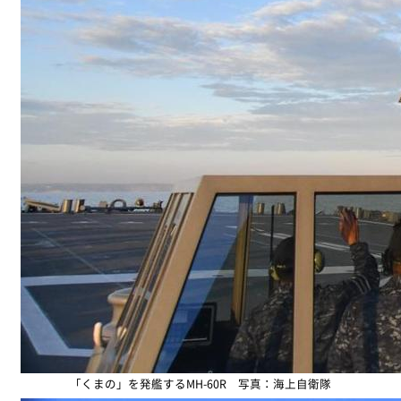
「くまの」を発艦するMH-60R 写真：海上自衛隊