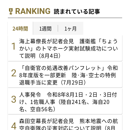
RANKING
読まれている記事
24時間
1週間
1ヶ月
海上幕僚長が記者会見 護衛艦「ちょう
かい」のトマホーク実射試験成功につい
て説明（8月4日）
「自衛官の処遇改善パンフレット」令和
8年度版を一部更新 陸･海･空士の特例
退職手当に変更（7月29日）
人事発令 令和8年8月1日・2日・3日付
け、1佐職人事（陸自241名、海自20
名、空自56名）
森田空幕長が記者会見 熊本地震への航
空自衛隊の災害対応について説明（8月