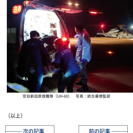
空自新田原救難隊（UH-60） 写真：統合幕僚監部
（以上）
次の記事
前の記事