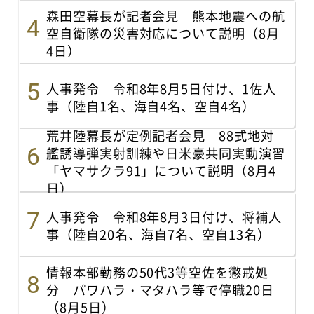
森田空幕長が記者会見 熊本地震への航
空自衛隊の災害対応について説明（8月
4日）
人事発令 令和8年8月5日付け、1佐人
事（陸自1名、海自4名、空自4名）
荒井陸幕長が定例記者会見 88式地対
艦誘導弾実射訓練や日米豪共同実動演習
「ヤマサクラ91」について説明（8月4
日）
人事発令 令和8年8月3日付け、将補人
事（陸自20名、海自7名、空自13名）
情報本部勤務の50代3等空佐を懲戒処
分 パワハラ・マタハラ等で停職20日
（8月5日）