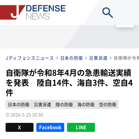
site search
MENU
Jディフェンスニュース
日本の防衛
災害派遣
自衛隊が令和8年4月の急患輸送実績
を発表 陸自14件、海自3件、空自4
件
日本の防衛
災害派遣
陸の防衛
海の防衛
空の防衛
2026-5-25 10:30
X
Facebook
LINE