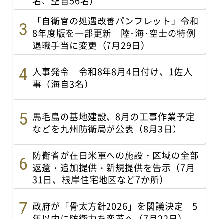
名、空自56名）
「自衛官の処遇改善パンフレット」令和
8年度版を一部更新 陸･海･空士の特例
退職手当に変更（7月29日）
人事発令 令和8年8月4日付け、1佐人
事（海自3名）
馬毛島の基地建設、8月の工事作業予定
などを九州防衛局が公表（8月3日）
防衛省が在日米軍への施設・区域の全部
返還・追加提供・新規提供を告示（7月
31日、根岸住宅地区など7か所）
政府が「骨太方針2026」を閣議決定 5
年以内に防衛力を変革へ（7月22日）