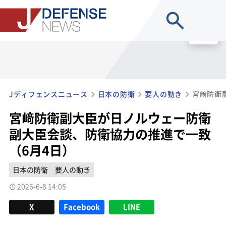
site search
MENU
Jディフェンスニュース
日本の防衛
要人の動き
宮﨑防衛副大臣が日ノルウェー防衛
副大臣会談、防衛協力の推進で一致
（6月4日）
日本の防衛
要人の動き
2026-6-8 14:05
X
Facebook
LINE