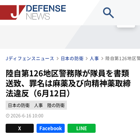
site search
MENU
Jディフェンスニュース
日本の防衛
人事
陸自第126地区警務隊が隊員を書類
送致、罪名は麻薬及び向精神薬取締
法違反（6月12日）
日本の防衛
人事
陸の防衛
2026-6-16 10:00
X
Facebook
LINE