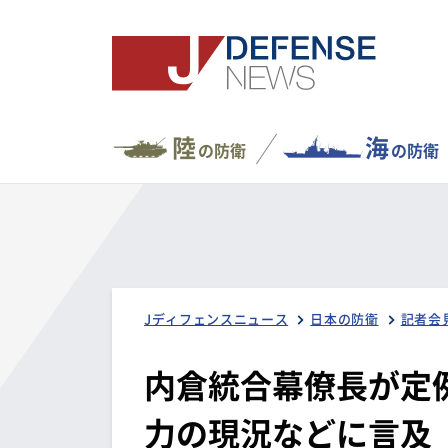
陸
海
の防衛
の防衛
Jディフェンスニュース
日本の防衛
記者会
内倉統合幕僚長が定
力の現況などに言及（