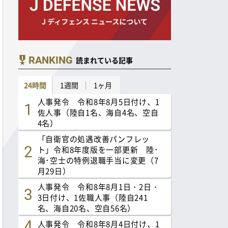
RANKING
読まれている記事
24時間
1週間
1ヶ月
人事発令 令和8年8月5日付け、1
佐人事（陸自1名、海自4名、空自
4名）
「自衛官の処遇改善パンフレッ
ト」令和8年度版を一部更新 陸･
海･空士の特例退職手当に変更（7
月29日）
人事発令 令和8年8月1日・2日・
3日付け、1佐職人事（陸自241
名、海自20名、空自56名）
人事発令 令和8年8月4日付け、1