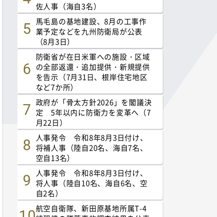
佐人事（海自3名）
馬毛島の基地建設、8月の工事作
業予定などを九州防衛局が公表
（8月3日）
防衛省が在日米軍への施設・区域
の全部返還・追加提供・新規提供
を告示（7月31日、根岸住宅地区
など7か所）
政府が「骨太方針2026」を閣議決
定 5年以内に防衛力を変革へ（7
月22日）
人事発令 令和8年8月3日付け、
将補人事（陸自20名、海自7名、
空自13名）
人事発令 令和8年8月3日付け、
将人事（陸自10名、海自6名、空
自2名）
航空自衛隊、新田原基地所属T-4