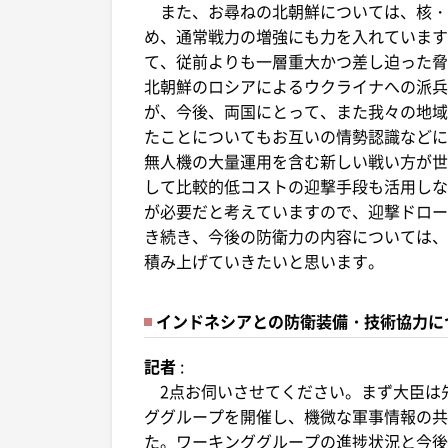
また、お尋ねの北朝鮮については、核・
め、通常戦力の増強にも力を入れています
て、従前よりも一層重大かつ差し迫った脅
北朝鮮のロシアによるウクライナへの派兵
が、今後、両国にとって、また我々の地域
たことについてもお互いの情勢認識などに
無人機の大量運用を含む新しい戦い方が世
して比較的低コストの迎撃手段も活用しな
が必要だと考えていますので、迎撃ドロー
き続き、今後の防衛力の内容については、
積み上げていきたいと思います。
インドネシアとの防衛装備・技術協力に
記者
:
2点お伺いさせてください。まず大臣は
ググループを開催し、機微な軍事情報の共
た。ワーキンググループの進捗状況と今後