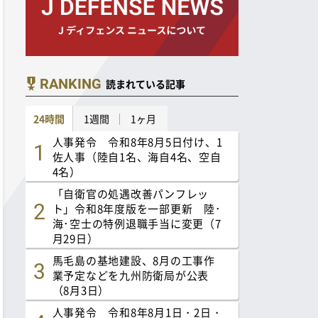
RANKING
読まれている記事
24時間
1週間
1ヶ月
人事発令 令和8年8月5日付け、1
佐人事（陸自1名、海自4名、空自
4名）
「自衛官の処遇改善パンフレッ
ト」令和8年度版を一部更新 陸･
海･空士の特例退職手当に変更（7
月29日）
馬毛島の基地建設、8月の工事作
業予定などを九州防衛局が公表
（8月3日）
人事発令 令和8年8月1日・2日・