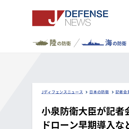
陸
海
の防衛
の防衛
Jディフェンスニュース
日本の防衛
記者会
小泉防衛大臣が記者会
ドローン早期導入など