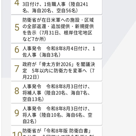
3日付け、1佐職人事（陸自241
名、海自20名、空自56名）
防衛省が在日米軍への施設・区域
の全部返還・追加提供・新規提供
を告示（7月31日、根岸住宅地区
など7か所）
人事発令 令和8年8月4日付け、1
佐人事（海自3名）
政府が「骨太方針2026」を閣議決
定 5年以内に防衛力を変革へ（7
月22日）
人事発令 令和8年8月3日付け、
将補人事（陸自20名、海自7名、
空自13名）
人事発令 令和8年8月3日付け、
将人事（陸自10名、海自6名、空
自2名）
防衛省が「令和8年版 防衛白書」