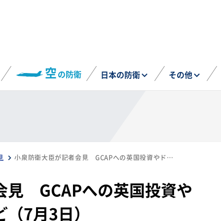
空
の防衛
日本の防衛
その他
見
小泉防衛大臣が記者会見 GCAPへの英国投資やドローン早期導入など（7月3日）
見 GCAPへの英国投資や
（7月3日）