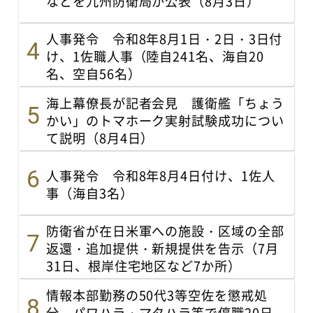
などを九州防衛局が公表（8月3日）
人事発令 令和8年8月1日・2日・3日付
け、1佐職人事（陸自241名、海自20
名、空自56名）
海上幕僚長が記者会見 護衛艦「ちょう
かい」のトマホーク実射試験成功につい
て説明（8月4日）
人事発令 令和8年8月4日付け、1佐人
事（海自3名）
防衛省が在日米軍への施設・区域の全部
返還・追加提供・新規提供を告示（7月
31日、根岸住宅地区など7か所）
情報本部勤務の50代3等空佐を懲戒処
分 パワハラ・マタハラ等で停職20日