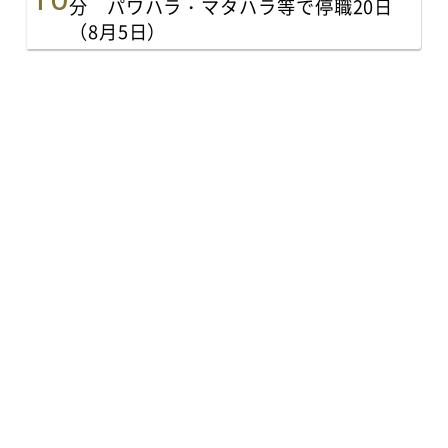
分 パワハラ・マタハラ等で停職20日
（8月5日）