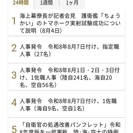
24時間
1週間
1ヶ月
海上幕僚長が記者会見 護衛艦「ちょう
かい」のトマホーク実射試験成功につい
て説明（8月4日）
人事発令 令和8年8月7日付け、指定職
人事（27名）
人事発令 令和8年8月1日・2日・3日付
け、1佐職人事（陸自241名、海自20
名、空自56名）
人事発令 令和8年8月7日付け、1佐職
人事（海自9名、空自1名）
「自衛官の処遇改善パンフレット」令和
8年度版を一部更新 陸･海･空士の特例