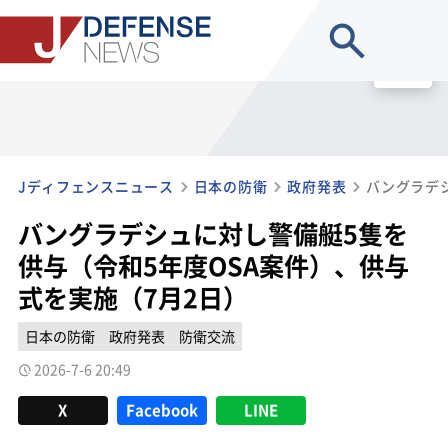
site search
MENU
Jディフェンスニュース
日本の防衛
政府発表
バングラデシュに対し警備艇5隻を
供与（令和5年度OSA案件）、供与
式を実施（7月2日）
日本の防衛
政府発表
防衛交流
2026-7-6 20:49
X
Facebook
LINE