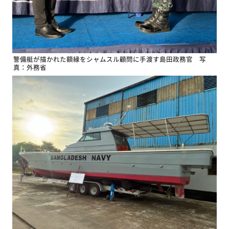
警備艇が描かれた額縁をシャムスル顧問に手渡す島田政務官 写
真：外務省