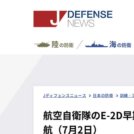
陸
海
の防衛
の防衛
Jディフェンスニュース
日本の防衛
訓練・
航空自衛隊のE-2D
航（7月2日）