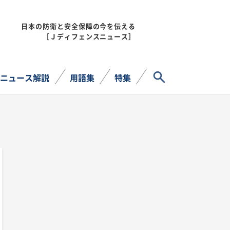
日本の防衛と安全保障の今を伝える
MENU
［Ｊディフェンスニュース］
サイト内検索
ニュース解説
用語集
特集