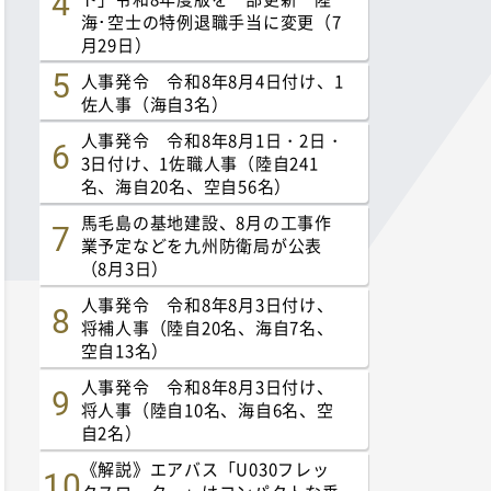
海･空士の特例退職手当に変更（7
月29日）
人事発令 令和8年8月4日付け、1
佐人事（海自3名）
人事発令 令和8年8月1日・2日・
3日付け、1佐職人事（陸自241
名、海自20名、空自56名）
馬毛島の基地建設、8月の工事作
業予定などを九州防衛局が公表
（8月3日）
人事発令 令和8年8月3日付け、
将補人事（陸自20名、海自7名、
空自13名）
人事発令 令和8年8月3日付け、
将人事（陸自10名、海自6名、空
自2名）
《解説》エアバス「U030フレッ