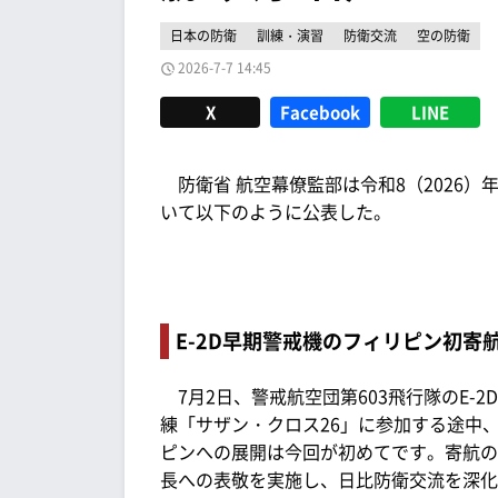
日本の防衛
訓練・演習
防衛交流
空の防衛
2026-7-7 14:45
X
Facebook
LINE
防衛省 航空幕僚監部は令和8（2026）
いて以下のように公表した。
E-2D早期警戒機のフィリピン初寄
7月2日、警戒航空団第603飛行隊のE-
練「サザン・クロス26」に参加する途中、
ピンへの展開は今回が初めてです。寄航の
長への表敬を実施し、日比防衛交流を深化