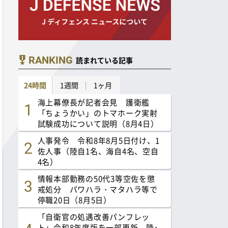
RANKING
読まれている記事
24時間
1週間
1ヶ月
海上幕僚長が記者会見 護衛艦
「ちょうかい」のトマホーク実射
試験成功について説明（8月4日）
人事発令 令和8年8月5日付け、1
佐人事（陸自1名、海自4名、空自
4名）
情報本部勤務の50代3等空佐を懲
戒処分 パワハラ・マタハラ等で
停職20日（8月5日）
「自衛官の処遇改善パンフレッ
ト」令和8年度版を一部更新 陸･