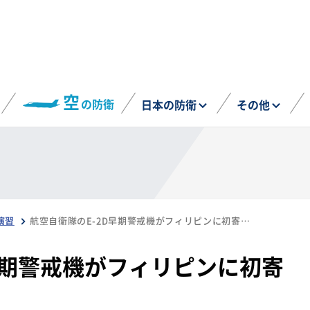
空
の防衛
日本の防衛
その他
演習
航空自衛隊のE-2D早期警戒機がフィリピンに初寄航（7月2日）
早期警戒機がフィリピンに初寄