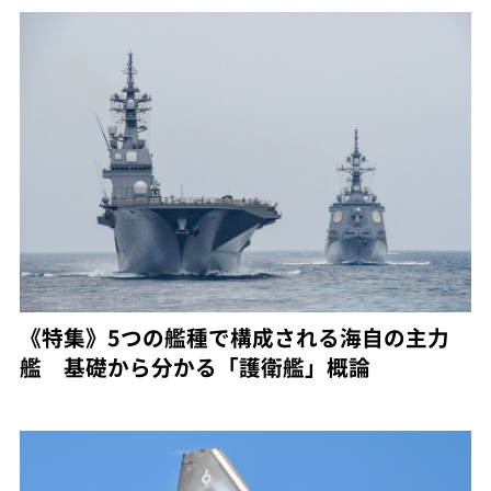
《特集》5つの艦種で構成される海自の主力
艦 基礎から分かる「護衛艦」概論