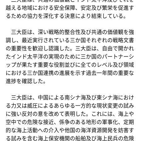
越える地域における安全保障、安定及び繁栄を促進す
るための協力を深化する決意により結束している。
三大臣は、深い戦略的整合性及び共通の価値観を強
調し、最近実行されている三か国それぞれの戦略文書
の重要性を歓迎し認識した。三大臣は、自由で開かれ
たインド太平洋の実現のために三か国のパートナーシ
ップが果たす重要な役割並びに全てのレベル及び領域
における三か国連携の進展を示す過去一年間の重要な
進捗を確認した。
三大臣は、中国による南シナ海及び東シナ海におけ
る力又は威圧によるあらゆる一方的な現状変更の試み
に強い反対の意を改めて表明した。これには、海上や
空中での危険な接近、係争のある地形の軍事化、定期
的な海上活動への介入や他国の海洋資源開発を妨害す
る試みを含む海上保安機関の船舶及び海上民兵の危険