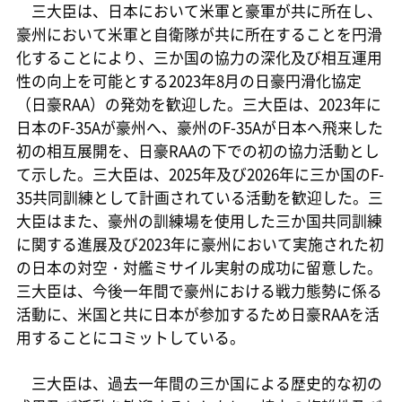
三大臣は、日本において米軍と豪軍が共に所在し、
豪州において米軍と自衛隊が共に所在することを円滑
化することにより、三か国の協力の深化及び相互運用
性の向上を可能とする2023年8月の日豪円滑化協定
（日豪RAA）の発効を歓迎した。三大臣は、2023年に
日本のF-35Aが豪州へ、豪州のF-35Aが日本へ飛来した
初の相互展開を、日豪RAAの下での初の協力活動とし
て示した。三大臣は、2025年及び2026年に三か国のF-
35共同訓練として計画されている活動を歓迎した。三
大臣はまた、豪州の訓練場を使用した三か国共同訓練
に関する進展及び2023年に豪州において実施された初
の日本の対空・対艦ミサイル実射の成功に留意した。
三大臣は、今後一年間で豪州における戦力態勢に係る
活動に、米国と共に日本が参加するため日豪RAAを活
用することにコミットしている。
三大臣は、過去一年間の三か国による歴史的な初の