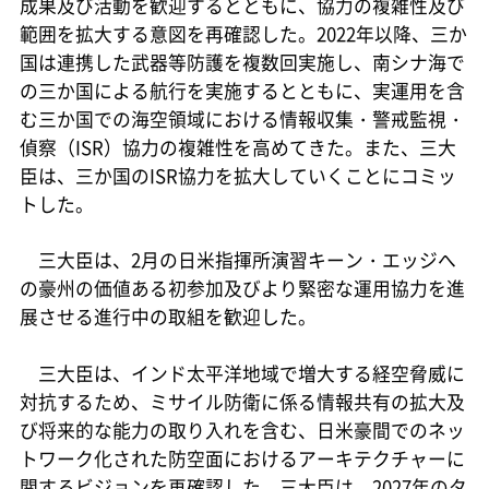
成果及び活動を歓迎するとともに、協力の複雑性及び
範囲を拡大する意図を再確認した。2022年以降、三か
国は連携した武器等防護を複数回実施し、南シナ海で
の三か国による航行を実施するとともに、実運用を含
む三か国での海空領域における情報収集・警戒監視・
偵察（ISR）協力の複雑性を高めてきた。また、三大
臣は、三か国のISR協力を拡大していくことにコミッ
トした。
三大臣は、2月の日米指揮所演習キーン・エッジへ
の豪州の価値ある初参加及びより緊密な運用協力を進
展させる進行中の取組を歓迎した。
三大臣は、インド太平洋地域で増大する経空脅威に
対抗するため、ミサイル防衛に係る情報共有の拡大及
び将来的な能力の取り入れを含む、日米豪間でのネッ
トワーク化された防空面におけるアーキテクチャーに
関するビジョンを再確認した。三大臣は、2027年のタ