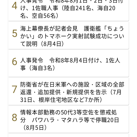
け、1佐職人事（陸自241名、海自20
名、空自56名）
海上幕僚長が記者会見 護衛艦「ちょう
かい」のトマホーク実射試験成功につい
て説明（8月4日）
人事発令 令和8年8月4日付け、1佐人
事（海自3名）
防衛省が在日米軍への施設・区域の全部
返還・追加提供・新規提供を告示（7月
31日、根岸住宅地区など7か所）
情報本部勤務の50代3等空佐を懲戒処
分 パワハラ・マタハラ等で停職20日
（8月5日）