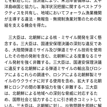
とを歓迎した。当派遣により、米沿岸警備隊は、太平
洋島嶼国と協力し、海洋状況把握に関するベストプラ
クティスを共有し、地域においてフォーラム漁業機関
が主導する違法・無報告・無規制漁業対策のための取
組を支える機会を得た。
三大臣は、北朝鮮による核・ミサイル開発を深く懸
念する。三大臣は、国連安保理決議の深刻な違反であ
る、大陸間弾道ミサイル及び弾道ミサイル技術を使用
したその他の発射を含む、北朝鮮による度重なるミサ
イル発射を強く非難する。三大臣は、国連安保理決議
に違反する北朝鮮による弾道ミサイルの輸出及びロシ
アによるこれらの調達や、ロシアによる北朝鮮製ミサ
イルのウクライナに対する使用を含め、拡大する北朝
鮮とロシアの間の軍事協力を強く非難する。三大臣
は、北朝鮮による地域への深刻な脅威に対応するた
め、国際社会と協力することに引き続きコミットして
いる。三大臣は、北朝鮮に対し、拉致問題を即時に解