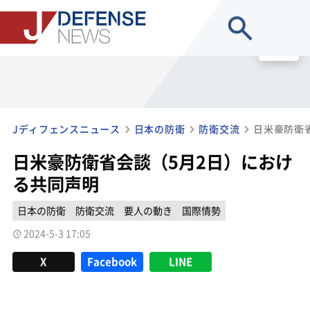
site search
MENU
Jディフェンスニュース
日本の防衛
防衛交流
日米豪防衛
日米豪防衛省会談（5月2日）におけ
る共同声明
日本の防衛
防衛交流
要人の動き
国際情勢
2024-5-3 17:05
X
Facebook
LINE