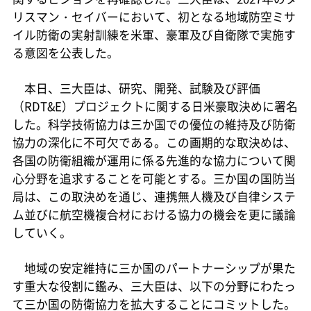
リスマン・セイバーにおいて、初となる地域防空ミサ
イル防衛の実射訓練を米軍、豪軍及び自衛隊で実施す
る意図を公表した。
本日、三大臣は、研究、開発、試験及び評価
（RDT&E）プロジェクトに関する日米豪取決めに署名
した。科学技術協力は三か国での優位の維持及び防衛
協力の深化に不可欠である。この画期的な取決めは、
各国の防衛組織が運用に係る先進的な協力について関
心分野を追求することを可能とする。三か国の国防当
局は、この取決めを通じ、連携無人機及び自律システ
ム並びに航空機複合材における協力の機会を更に議論
していく。
地域の安定維持に三か国のパートナーシップが果た
す重大な役割に鑑み、三大臣は、以下の分野にわたっ
て三か国の防衛協力を拡大することにコミットした。