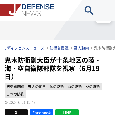
site search
MENU
Jディフェンスニュース
防衛省関連
要人動向
鬼木防衛副大臣が十条地区の陸・
海・空自衛隊部隊を視察（6月19
日）
防衛省関連
要人の動き
陸の防衛
海の防衛
空の防衛
日本の防衛
2024-6-21 12:48
X
Facebook
LINE