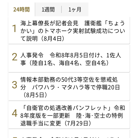
24時間
1週間
1ヶ月
海上幕僚長が記者会見 護衛艦「ちょう
かい」のトマホーク実射試験成功につい
て説明（8月4日）
人事発令 令和8年8月5日付け、1佐人
事（陸自1名、海自4名、空自4名）
情報本部勤務の50代3等空佐を懲戒処
分 パワハラ・マタハラ等で停職20日
（8月5日）
「自衛官の処遇改善パンフレット」令和
8年度版を一部更新 陸･海･空士の特例
退職手当に変更（7月29日）