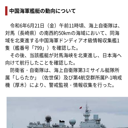
中国海軍艦艇の動向について
令和6年6月21日（金）午前11時頃、海上自衛隊は、
対馬（長崎県）の南西約50kmの海域において、同海
域を北東進する中国海軍ドンディアオ級情報収集艦1
隻（艦番号「799」）を確認した。
その後、当該艦艇が対馬海峡を北東進し、日本海へ
向けて航行したことを確認した。
防衛省・自衛隊は、海上自衛隊第3ミサイル艇隊所
属「しらたか」（佐世保）及び第4航空群所属P-1哨戒
機（厚木）により、警戒監視・情報収集を行った。