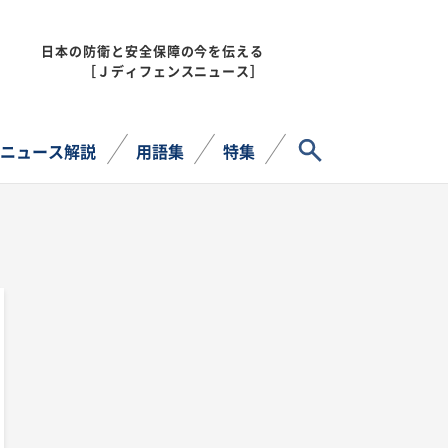
日本の防衛と安全保障の今を伝える
MENU
［Ｊディフェンスニュース］
サイト内検索
ニュース解説
用語集
特集