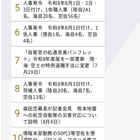
人事発令 令和8年8月1日・2日・
3日付け、1佐職人事（陸自241
名、海自20名、空自56名）
人事発令 令和8年8月5日付け、1
佐人事（陸自1名、海自4名、空自
4名）
「自衛官の処遇改善パンフレッ
ト」令和8年度版を一部更新 陸･
海･空士の特例退職手当に変更（7
月29日）
人事発令 令和8年8月3日付け、
将補人事（陸自20名、海自7名、
空自13名）
森田空幕長が記者会見 熊本地震
への航空自衛隊の災害対応につい
て説明（8月4日）
情報本部勤務の50代3等空佐を懲
戒処分 パワハラ・マタハラ等で