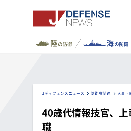
陸
海
の防衛
の防衛
Jディフェンスニュース
防衛省関連
人事・
40歳代情報技官、上
職