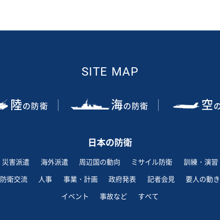
SITE MAP
陸
海
空
の防衛
の防衛
日本の防衛
災害派遣
海外派遣
周辺国の動向
ミサイル防衛
訓練・演習
防衛交流
人事
事業・計画
政府発表
記者会見
要人の動き
イベント
事故など
すべて