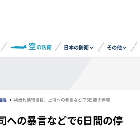
空
の防衛
日本の防衛
その他
組織
40歳代情報技官、上司への暴言などで6日間の停職
司への暴言などで6日間の停