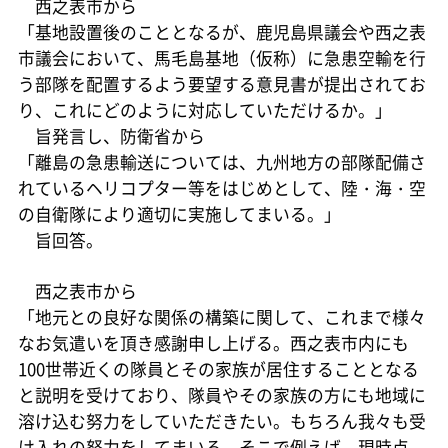
西之表市から
「基地設置後のこととなるが、鹿児島県議会や西之表
市議会において、馬毛島基地（仮称）に急患空輸を行
う部隊を配置するよう要望する意見書が提出されてお
り、これにどのように対応していただけるか。」
旨発言し、防衛省から
「離島の急患輸送については、九州地方の部隊配備さ
れているヘリコプター等をはじめとして、陸・海・空
の自衛隊により適切に実施してまいる。」
旨回答。
西之表市から
「地元との良好な関係の構築に関して、これまで様々
なお気遣いを頂き感謝申し上げる。西之表市内にも
100世帯近くの隊員とその家族が居住することとなる
と説明を受けており、隊員やその家族の方にも地域に
溶け込む努力をしていただきたい。もちろん我々も受
け入れの努力をしてまいる。そこで例えば、現時点