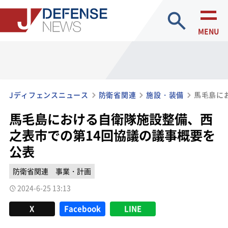
site search
MENU
Jディフェンスニュース
防衛省関連
施設・装備
馬毛島における自衛隊施設整備、西
之表市での第14回協議の議事概要を
公表
防衛省関連
事業・計画
2024-6-25 13:13
X
Facebook
LINE