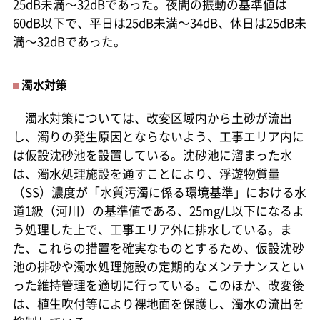
25dB未満～32dBであった。夜間の振動の基準値は
60dB以下で、平日は25dB未満～34dB、休日は25dB未
満～32dBであった。
濁水対策
濁水対策については、改変区域内から土砂が流出
し、濁りの発生原因とならないよう、工事エリア内に
は仮設沈砂池を設置している。沈砂池に溜まった水
は、濁水処理施設を通すことにより、浮遊物質量
（SS）濃度が「水質汚濁に係る環境基準」における水
道1級（河川）の基準値である、25mg/L以下になるよ
う処理した上で、工事エリア外に排水している。ま
た、これらの措置を確実なものとするため、仮設沈砂
池の排砂や濁水処理施設の定期的なメンテナンスとい
った維持管理を適切に行っている。このほか、改変後
は、植生吹付等により裸地面を保護し、濁水の流出を