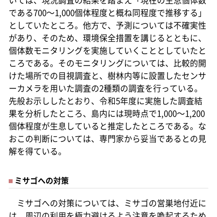
いては、現況調査の結果を踏まえ「現在の生息個体数
である700～1,000個体程度と概ね同程度で推移する」
としていたところ。他方で、予測については不確実性
があり、そのため、環境保全措置を講じるとともに、
個体数モニタリングを実施していくこととしていたと
ころである。そのモニタリングについては、比較的開
けた場所での目視調査と、樹林内等に設置したセンサ
ーカメラを用いた調査の2種類の調査を行っている。
先般お示ししたとおり、令和5年度に実施した調査結
果を分析したところ、島内には現時点で1,000～1,200
個体程度が生息していると推定したところである。な
おこの判断については、専門家から妥当であるとの見
解を得ている。
ミサゴへの対策
ミサゴへの対策については、ミサゴの営巣地付近に
は、周辺の利用を極力避けるよう注意を喚起するため