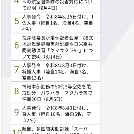
への航空自衛隊の災害対応につい
て説明（8月4日）
人事発令 令和8年8月5日付け、1
佐人事（陸自1名、海自4名、空自
4名）
荒井陸幕長が定例記者会見 88式
地対艦誘導弾実射訓練や日米豪共
同実動演習「ヤマサクラ91」につ
いて説明（8月4日）
人事発令 令和8年8月3日付け、
将補人事（陸自20名、海自7名、
空自13名）
情報本部勤務の50代3等空佐を懲
戒処分 パワハラ・マタハラ等で
停職20日（8月5日）
人事発令 令和8年8月3日付け、
将人事（陸自10名、海自6名、空
自2名）
陸自、多国間実動訓練「スーパ