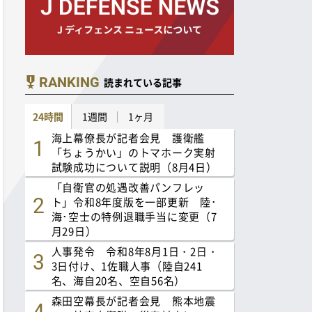
RANKING
読まれている記事
24時間
1週間
1ヶ月
海上幕僚長が記者会見 護衛艦
「ちょうかい」のトマホーク実射
試験成功について説明（8月4日）
「自衛官の処遇改善パンフレッ
ト」令和8年度版を一部更新 陸･
海･空士の特例退職手当に変更（7
月29日）
人事発令 令和8年8月1日・2日・
3日付け、1佐職人事（陸自241
名、海自20名、空自56名）
森田空幕長が記者会見 熊本地震