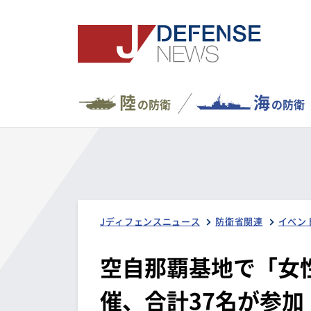
陸
海
の防衛
の防衛
Jディフェンスニュース
防衛省関連
イベン
空自那覇基地で「女
催、合計37名が参加