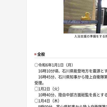
入浴支援の準備をする
全般
◯令和6年1月1日（月）
16時10分頃、石川県能登地方を震源とす
16時45分、石川県知事から陸上自衛隊
受理。
◯1月2日（火）
10時40分、陸自中部方面総監を長とする
◯1月4日（木）
9時00分、富山県知事から陸上自衛隊第