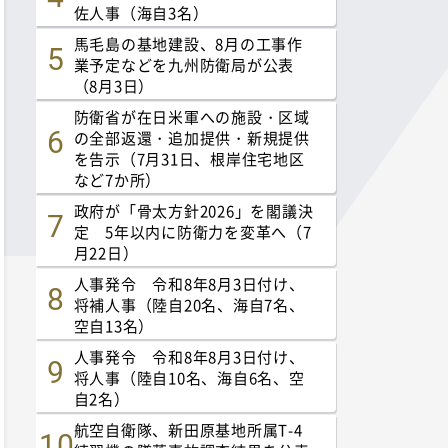
佐人事（海自3名）
馬毛島の基地建設、8月の工事作
業予定などを九州防衛局が公表
（8月3日）
防衛省が在日米軍への施設・区域
の全部返還・追加提供・新規提供
を告示（7月31日、根岸住宅地区
など7か所）
政府が「骨太方針2026」を閣議決
定 5年以内に防衛力を変革へ（7
月22日）
人事発令 令和8年8月3日付け、
将補人事（陸自20名、海自7名、
空自13名）
人事発令 令和8年8月3日付け、
将人事（陸自10名、海自6名、空
自2名）
航空自衛隊、新田原基地所属T-4