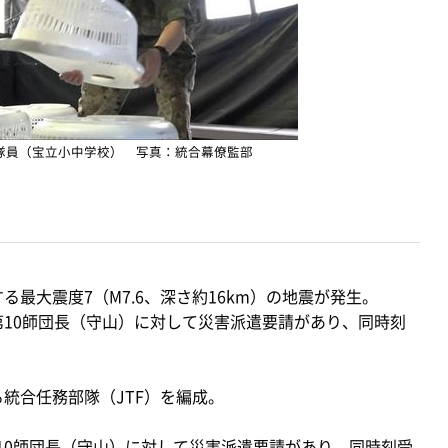
隊員（宝立小中学校） 写真：統合幕僚監部
る最大震度7（M7.6、深さ約16km）の地震が発生。
第10師団長（守山）に対して災害派遣要請があり、同時刻
統合任務部隊（JTF）を編成。
10師団長（守山）に対して災害派遣要請があり、同時刻受