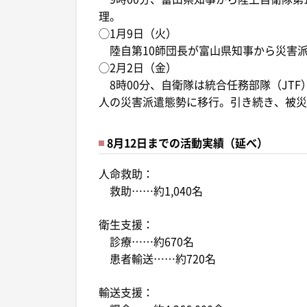
理。
◯1月9日（火）
陸自第10師団長が富山県知事から災害
◯2月2日（金）
8時00分、自衛隊は統合任務部隊（JT
人の災害派遣態勢に移行。引き続き、被災
8月12日までの活動実績（延べ）
人命救助：
救助……約1,040名
衛生支援：
診療……約670名
患者輸送……約720名
輸送支援：