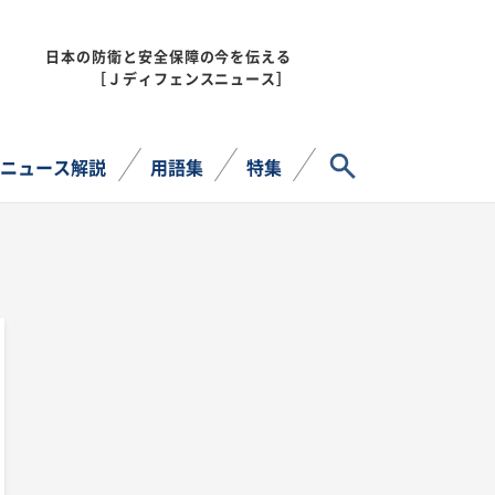
日本の防衛と安全保障の今を伝える
MENU
［Ｊディフェンスニュース］
サイト内検索
ニュース解説
用語集
特集