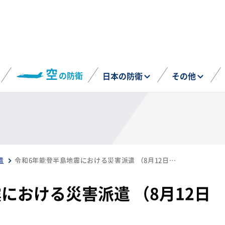
空
の防衛
日本の防衛
その他
遣
令和6年能登半島地震における災害派遣 （8月12日までの活動状況）
における災害派遣 （8月12日