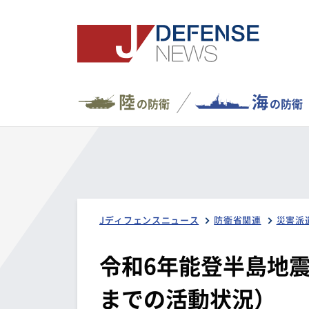
陸
海
の防衛
の防衛
Jディフェンスニュース
防衛省関連
災害派
令和6年能登半島地震
までの活動状況）