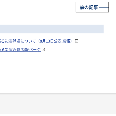
前の記事
る災害派遣について（8月13日公表 続報）
る災害派遣 特設ページ