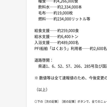
糧食……約4,266,000食
飲料水……約2,334,000本
毛布……約19,000枚
燃料……約234,000リットル等
給食支援……約259,000食
給水支援……約6,400トン
入浴支援……約489,000名
PFI船舶「はくおう」利用者……約2,600名
道路啓開：
県道1、6、52、57、266、285号及び
※ 数値等は全て速報値のため、今後変更
（以上）
◎下の［次の記事］［前の記事］ボタンで、全てのニュ