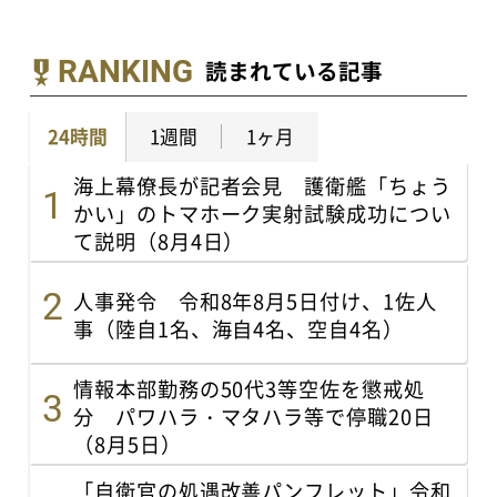
RANKING
読まれている記事
24時間
1週間
1ヶ月
海上幕僚長が記者会見 護衛艦「ちょう
かい」のトマホーク実射試験成功につい
て説明（8月4日）
人事発令 令和8年8月5日付け、1佐人
事（陸自1名、海自4名、空自4名）
情報本部勤務の50代3等空佐を懲戒処
分 パワハラ・マタハラ等で停職20日
（8月5日）
「自衛官の処遇改善パンフレット」令和