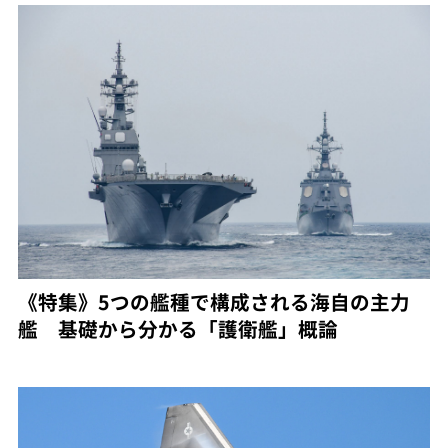
《特集》5つの艦種で構成される海自の主力
艦 基礎から分かる「護衛艦」概論