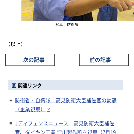
写真：防衛省
（以上）
次の記事
前の記事
関連リンク
防衛省・自衛隊｜高見防衛大臣補佐官の動静
（企業視察）
Jディフェンスニュース｜高見防衛大臣補佐
官、ダイキン工業 淀川製作所を視察（7月19