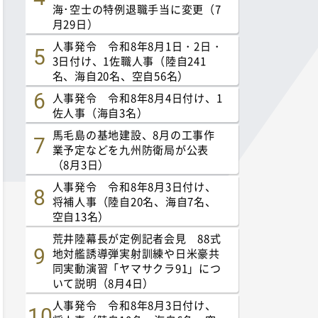
海･空士の特例退職手当に変更（7
月29日）
人事発令 令和8年8月1日・2日・
3日付け、1佐職人事（陸自241
名、海自20名、空自56名）
人事発令 令和8年8月4日付け、1
佐人事（海自3名）
馬毛島の基地建設、8月の工事作
業予定などを九州防衛局が公表
（8月3日）
人事発令 令和8年8月3日付け、
将補人事（陸自20名、海自7名、
空自13名）
荒井陸幕長が定例記者会見 88式
地対艦誘導弾実射訓練や日米豪共
同実動演習「ヤマサクラ91」につ
いて説明（8月4日）
人事発令 令和8年8月3日付け、