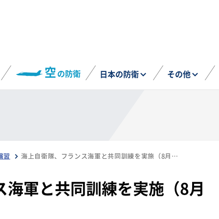
空
の防衛
日本の防衛
その他
演習
海上自衛隊、フランス海軍と共同訓練を実施（8月14日）
ス海軍と共同訓練を実施（8月