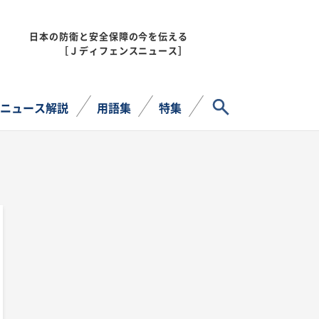
日本の防衛と安全保障の今を伝える
MENU
［Ｊディフェンスニュース］
サイト内検索
ニュース解説
用語集
特集