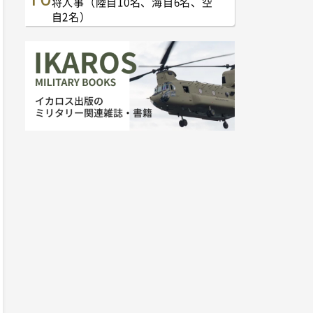
将人事（陸自10名、海自6名、空
自2名）