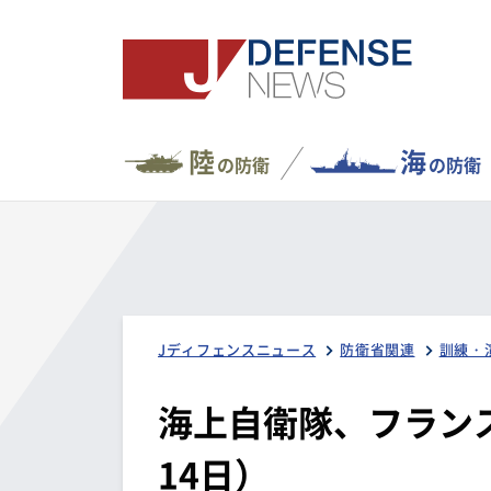
陸
海
の防衛
の防衛
Jディフェンスニュース
防衛省関連
訓練・
海上自衛隊、フラン
14日）