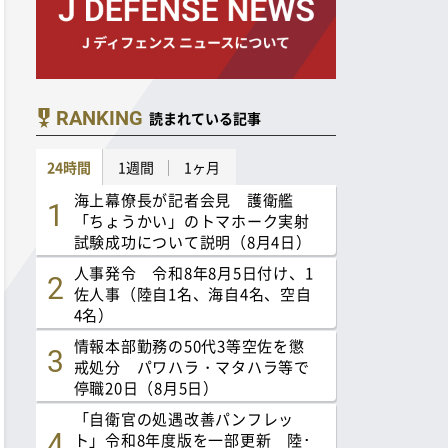
RANKING
読まれている記事
24時間
1週間
1ヶ月
海上幕僚長が記者会見 護衛艦
「ちょうかい」のトマホーク実射
試験成功について説明（8月4日）
人事発令 令和8年8月5日付け、1
佐人事（陸自1名、海自4名、空自
4名）
情報本部勤務の50代3等空佐を懲
戒処分 パワハラ・マタハラ等で
停職20日（8月5日）
「自衛官の処遇改善パンフレッ
ト」令和8年度版を一部更新 陸･