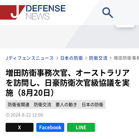
site search
MENU
Jディフェンスニュース
日本の防衛
防衛交流
増田防衛事務次官、オーストラリア
を訪問し、日豪防衛次官級協議を実
施（8月20日）
防衛省関連
防衛交流
要人の動き
日本の防衛
2024-8-22 12:00
X
Facebook
LINE