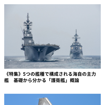
《特集》5つの艦種で構成される海自の主力
艦 基礎から分かる「護衛艦」概論