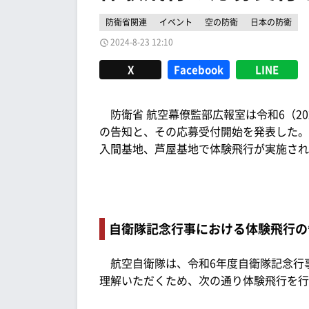
防衛省関連
イベント
空の防衛
日本の防衛
2024-8-23 12:10
X
Facebook
LINE
防衛省 航空幕僚監部広報室は令和6（20
の告知と、その応募受付開始を発表した。
入間基地、芦屋基地で体験飛行が実施され
自衛隊記念行事における体験飛行の
航空自衛隊は、令和6年度自衛隊記念行
理解いただくため、次の通り体験飛行を行