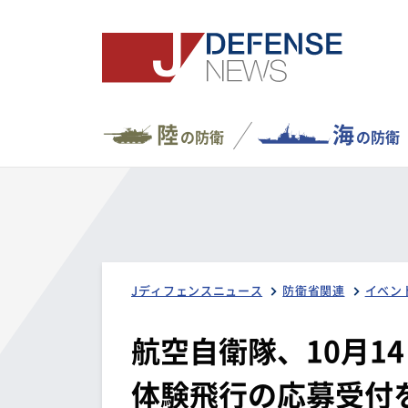
陸
海
の防衛
の防衛
Jディフェンスニュース
防衛省関連
イベン
航空自衛隊、10月1
体験飛行の応募受付