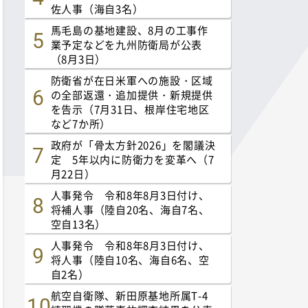
佐人事（海自3名）
馬毛島の基地建設、8月の工事作
業予定などを九州防衛局が公表
（8月3日）
防衛省が在日米軍への施設・区域
の全部返還・追加提供・新規提供
を告示（7月31日、根岸住宅地区
など7か所）
政府が「骨太方針2026」を閣議決
定 5年以内に防衛力を変革へ（7
月22日）
人事発令 令和8年8月3日付け、
将補人事（陸自20名、海自7名、
空自13名）
人事発令 令和8年8月3日付け、
将人事（陸自10名、海自6名、空
自2名）
航空自衛隊、新田原基地所属T-4