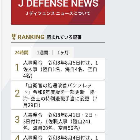
RANKING
読まれている記事
24時間
1週間
1ヶ月
人事発令 令和8年8月5日付け、1
佐人事（陸自1名、海自4名、空自
4名）
「自衛官の処遇改善パンフレッ
ト」令和8年度版を一部更新 陸･
海･空士の特例退職手当に変更（7
月29日）
人事発令 令和8年8月1日・2日・
3日付け、1佐職人事（陸自241
名、海自20名、空自56名）
人事発令 令和8年8月4日付け、1