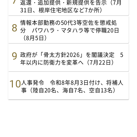
返還・追加提供・新規提供を告示（7月
31日、根岸住宅地区など7か所）
情報本部勤務の50代3等空佐を懲戒処
分 パワハラ・マタハラ等で停職20日
（8月5日）
政府が「骨太方針2026」を閣議決定 5
年以内に防衛力を変革へ（7月22日）
人事発令 令和8年8月3日付け、将補人
事（陸自20名、海自7名、空自13名）