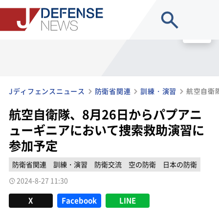
site search
MENU
Jディフェンスニュース
防衛省関連
訓練・演習
航空自衛隊、8月26日からパプアニ
ューギニアにおいて捜索救助演習に
参加予定
防衛省関連
訓練・演習
防衛交流
空の防衛
日本の防衛
2024-8-27 11:30
X
Facebook
LINE