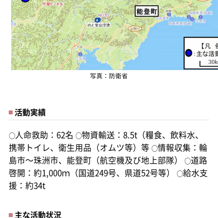
写真：防衛省
活動実績
人命救助：62名
物資輸送：8.5t（糧食、飲料水、
○
○
携帯トイレ、衛生用品（オムツ等）等
情報収集：輪
○
島市～珠洲市、能登町（航空機及び地上部隊）
道路
○
啓開：約1,000ｍ（国道249号、県道52号等）
給水支
○
援：約34t
主な活動状況