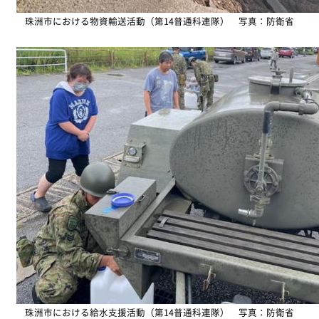
珠洲市における物資輸送活動（第14普通科連隊） 写真：防衛省
珠洲市における給水支援活動（第14普通科連隊） 写真：防衛省