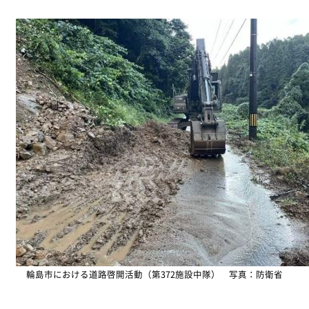
輪島市における道路啓開活動（第372施設中隊） 写真：防衛省