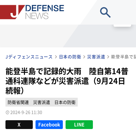
site search
MENU
Jディフェンスニュース
日本の防衛
災害派遣
能登半島で記録的大雨 陸自第14普
通科連隊などが災害派遣（9月24日
続報）
防衛省関連
災害派遣
日本の防衛
2024-9-26 11:30
X
Facebook
LINE