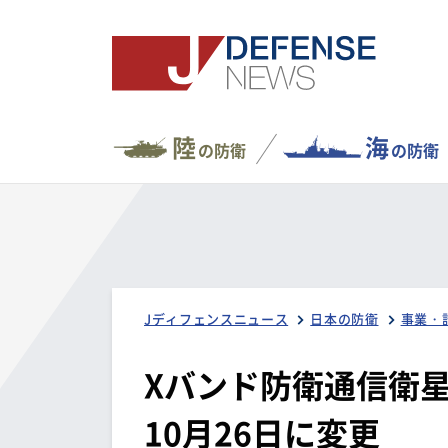
陸
海
の防衛
の防衛
Jディフェンスニュース
日本の防衛
事業・
Xバンド防衛通信衛
10月26日に変更