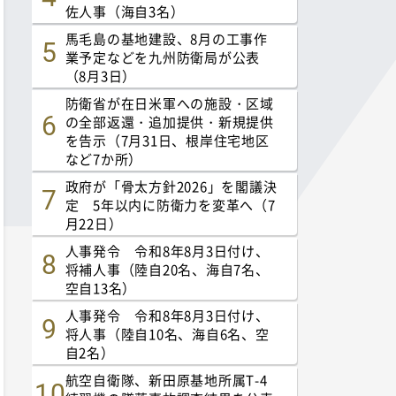
佐人事（海自3名）
馬毛島の基地建設、8月の工事作
業予定などを九州防衛局が公表
（8月3日）
防衛省が在日米軍への施設・区域
の全部返還・追加提供・新規提供
を告示（7月31日、根岸住宅地区
など7か所）
政府が「骨太方針2026」を閣議決
定 5年以内に防衛力を変革へ（7
月22日）
人事発令 令和8年8月3日付け、
将補人事（陸自20名、海自7名、
空自13名）
人事発令 令和8年8月3日付け、
将人事（陸自10名、海自6名、空
自2名）
航空自衛隊、新田原基地所属T-4