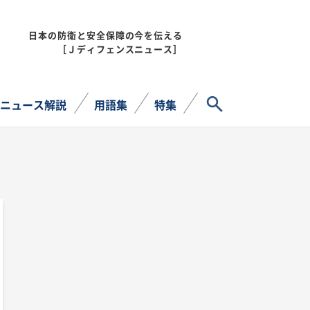
日本の防衛と安全保障の今を伝える
MENU
［Ｊディフェンスニュース］
サイト内検索
ニュース解説
用語集
特集