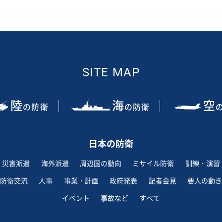
SITE MAP
陸
海
空
の防衛
の防衛
日本の防衛
災害派遣
海外派遣
周辺国の動向
ミサイル防衛
訓練・演習
防衛交流
人事
事業・計画
政府発表
記者会見
要人の動き
イベント
事故など
すべて