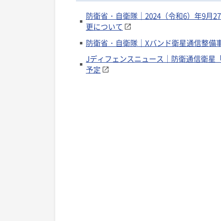
防衛省・自衛隊｜2024（令和6）年9月
更について
防衛省・自衛隊｜Xバンド衛星通信整備
Jディフェンスニュース｜防衛通信衛星「
予定