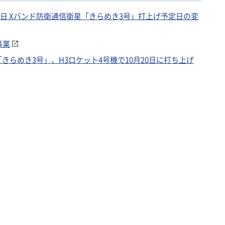
27日 Xバンド防衛通信衛星「きらめき3号」打上げ予定日の変
事業
きらめき3号」、H3ロケット4号機で10月20日に打ち上げ