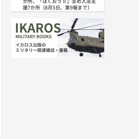
か所、「はくおうⅡ」含め入浴支
援7か所（8月5日、第9報まで）