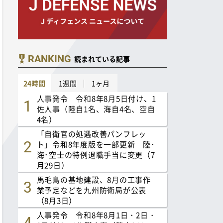
RANKING
読まれている記事
24時間
1週間
1ヶ月
人事発令 令和8年8月5日付け、1
佐人事（陸自1名、海自4名、空自
4名）
「自衛官の処遇改善パンフレッ
ト」令和8年度版を一部更新 陸･
海･空士の特例退職手当に変更（7
月29日）
馬毛島の基地建設、8月の工事作
業予定などを九州防衛局が公表
（8月3日）
人事発令 令和8年8月1日・2日・