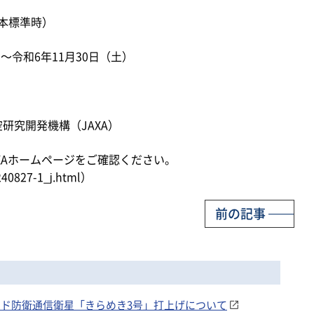
日本標準時）
）～令和6年11月30日（土）
研究開発機構（JAXA）
XAホームページをご確認ください。
240827-1_j.html）
前の記事
バンド防衛通信衛星「きらめき3号」打上げについて