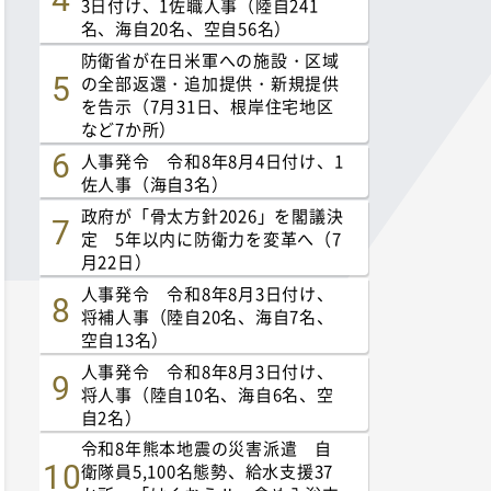
3日付け、1佐職人事（陸自241
名、海自20名、空自56名）
防衛省が在日米軍への施設・区域
の全部返還・追加提供・新規提供
を告示（7月31日、根岸住宅地区
など7か所）
人事発令 令和8年8月4日付け、1
佐人事（海自3名）
政府が「骨太方針2026」を閣議決
定 5年以内に防衛力を変革へ（7
月22日）
人事発令 令和8年8月3日付け、
将補人事（陸自20名、海自7名、
空自13名）
人事発令 令和8年8月3日付け、
将人事（陸自10名、海自6名、空
自2名）
令和8年熊本地震の災害派遣 自
衛隊員5,100名態勢、給水支援37