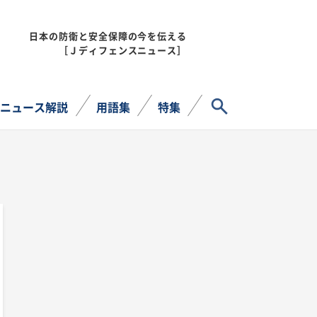
日本の防衛と安全保障の今を伝える
MENU
［Ｊディフェンスニュース］
サイト内検索
ニュース解説
用語集
特集