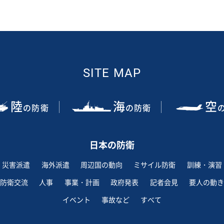
SITE MAP
陸
海
空
の防衛
の防衛
日本の防衛
災害派遣
海外派遣
周辺国の動向
ミサイル防衛
訓練・演習
防衛交流
人事
事業・計画
政府発表
記者会見
要人の動き
イベント
事故など
すべて