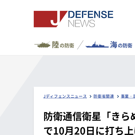
陸
海
の防衛
の防衛
Jディフェンスニュース
防衛省関連
事業・
防衛通信衛星「きらめ
で10月20日に打ち