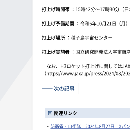
打上げ時間帯
：15時42分～17時30分（
打上げ予備期間
：令和6年10月21日（月
打上げ場所
：種子島宇宙センター
打上げ実施者
：国立研究開発法人宇宙航空
なお、H3ロケット打上げに関してはJA
（https://www.jaxa.jp/press/2024/08/20
次の記事
関連リンク
防衛省・自衛隊｜2024年8月27日｜X