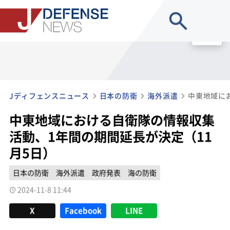
site search
MENU
Jディフェンスニュース
日本の防衛
海外派遣
中東地域における自衛隊の情報収集
活動、1年間の期間延長が決定（11
月5日）
日本の防衛
海外派遣
政府発表
海の防衛
2024-11-8 11:44
X
Facebook
LINE