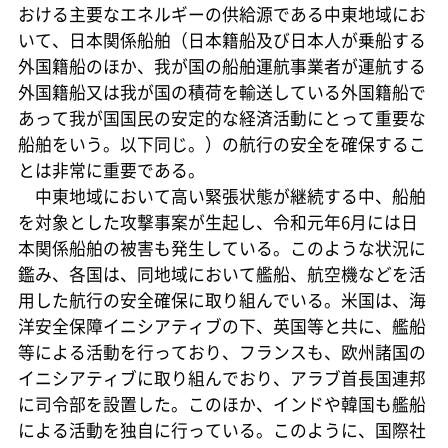
おける主要なエネルギーの供給源である中東地域にお
いて、日本関係船舶（日本籍船及び日本人が乗船する
外国籍船のほか、我が国の船舶運航事業者が運航する
外国籍船又は我が国の積荷を輸送している外国籍船で
あって我が国国民の安定的な経済活動にとって重要な
船舶をいう。以下同じ。）の航行の安全を確保するこ
とは非常に重要である。
中東地域において高い緊張状態が継続する中、船舶
を対象とした攻撃事案が生起し、令和元年6月には日
本関係船舶の被害も発生している。このような状況に
鑑み、各国は、同地域において艦船、航空機などを活
用した航行の安全確保に取り組んでいる。米国は、海
洋安全保障イニシアティブの下、英国等と共に、艦船
等による活動を行っており、フランスも、欧州諸国の
イニシアティブに取り組んでおり、アラブ首長国連邦
に司令部を設置した。このほか、インドや韓国も艦船
による活動を独自に行っている。このように、国際社