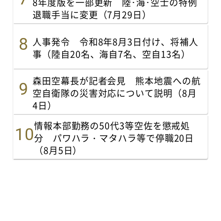
8年度版を一部更新 陸･海･空士の特例
退職手当に変更（7月29日）
人事発令 令和8年8月3日付け、将補人
事（陸自20名、海自7名、空自13名）
森田空幕長が記者会見 熊本地震への航
空自衛隊の災害対応について説明（8月
4日）
情報本部勤務の50代3等空佐を懲戒処
分 パワハラ・マタハラ等で停職20日
（8月5日）