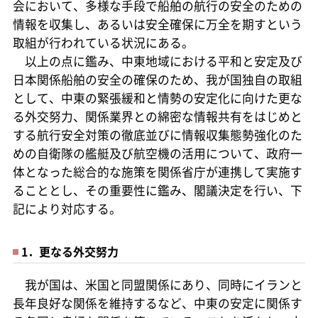
会において、多様な手段で船舶の航行の安全のための
情報を収集し、あるいは安全確保に万全を期すという
取組が行われている状況にある。
以上の点に鑑み、中東地域における平和と安定及び
日本関係船舶の安全の確保のため、我が国独自の取組
として、中東の緊張緩和と情勢の安定化に向けた更な
る外交努力、関係業界との綿密な情報共有をはじめと
する航行安全対策の徹底並びに情報収集態勢強化のた
めの自衛隊の艦艇及び航空機の活用について、政府一
体となった総合的な施策を関係省庁が連携して実施す
ることとし、その重要性に鑑み、閣議決定を行い、下
記により対応する。
1．更なる外交努力
我が国は、米国と同盟関係にあり、同時にイランと
長年良好な関係を維持するなど、中東の安定に関係す