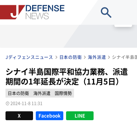
site search
MENU
Jディフェンスニュース
日本の防衛
海外派遣
シナイ半島国際平和協力業務、派遣
期間の1年延長が決定（11月5日）
日本の防衛
海外派遣
国際情勢
2024-11-8 11:31
X
Facebook
LINE