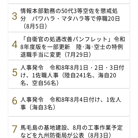
情報本部勤務の50代3等空佐を懲戒処
分 パワハラ・マタハラ等で停職20日
（8月5日）
「自衛官の処遇改善パンフレット」令和
8年度版を一部更新 陸･海･空士の特例
退職手当に変更（7月29日）
人事発令 令和8年8月1日・2日・3日付
け、1佐職人事（陸自241名、海自20
名、空自56名）
人事発令 令和8年8月4日付け、1佐人
事（海自3名）
馬毛島の基地建設、8月の工事作業予定
などを九州防衛局が公表（8月3日）