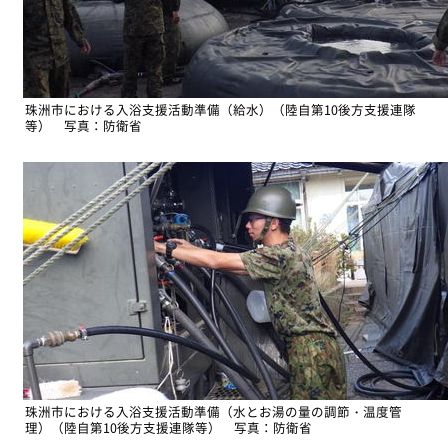
珠洲市における入浴支援活動準備（給水）（陸自第10後方支援連隊
等） 写真：防衛省
珠洲市における入浴支援活動準備（水とお湯の量の調節・温度管
理）（陸自第10後方支援連隊等） 写真：防衛省