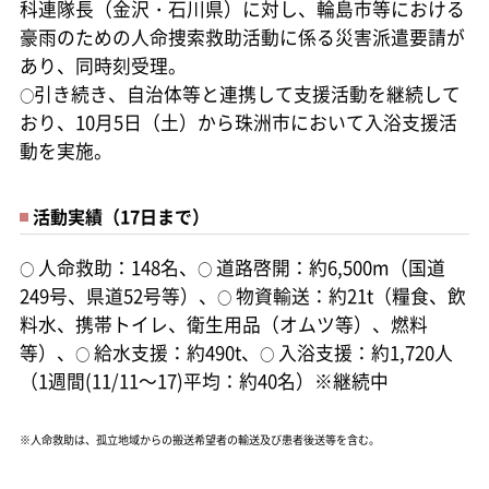
科連隊長（金沢・石川県）に対し、輪島市等における
豪雨のための人命捜索救助活動に係る災害派遣要請が
あり、同時刻受理。
引き続き、自治体等と連携して支援活動を継続して
○
おり、10月5日（土）から珠洲市において入浴支援活
動を実施。
活動実績（17日まで）
人命救助：148名、
道路啓開：約6,500m（国道
○
○
249号、県道52号等）、
物資輸送：約21t（糧食、飲
○
料水、携帯トイレ、衛生用品（オムツ等）、燃料
等）、
給水支援：約490t、
入浴支援：約1,720人
○
○
（1週間(11/11～17)平均：約40名）※継続中
※人命救助は、孤立地域からの搬送希望者の輸送及び患者後送等を含む。