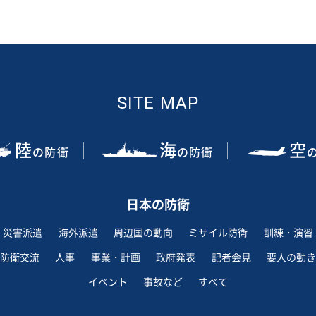
SITE MAP
陸
海
空
の防衛
の防衛
日本の防衛
災害派遣
海外派遣
周辺国の動向
ミサイル防衛
訓練・演習
防衛交流
人事
事業・計画
政府発表
記者会見
要人の動き
イベント
事故など
すべて