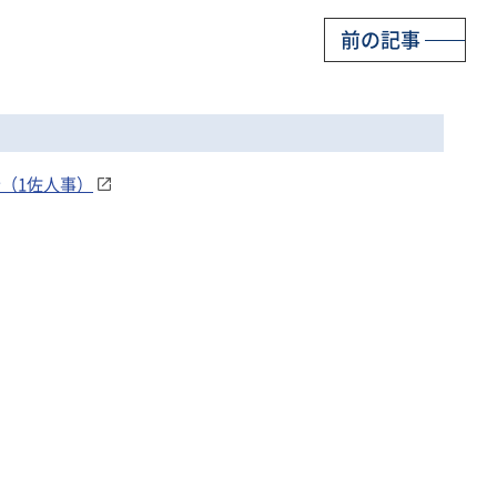
前の記事
令（1佐人事）