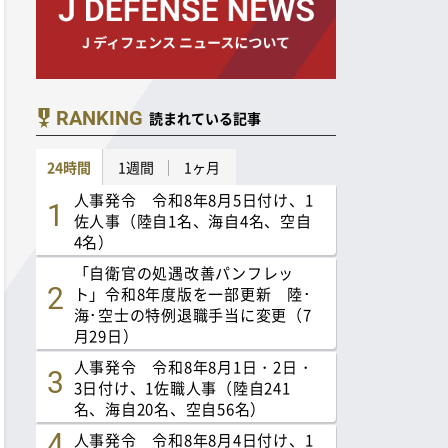
RANKING
読まれている記事
24時間
1週間
1ヶ月
人事発令 令和8年8月5日付け、1
佐人事（陸自1名、海自4名、空自
4名）
「自衛官の処遇改善パンフレッ
ト」令和8年度版を一部更新 陸･
海･空士の特例退職手当に変更（7
月29日）
人事発令 令和8年8月1日・2日・
3日付け、1佐職人事（陸自241
名、海自20名、空自56名）
人事発令 令和8年8月4日付け、1