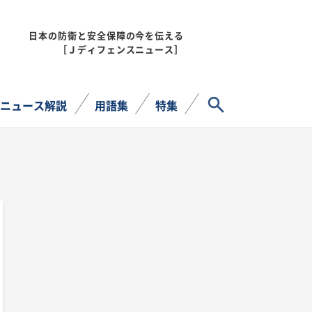
日本の防衛と安全保障の今を伝える
MENU
［Ｊディフェンスニュース］
サイト内検索
ニュース解説
用語集
特集