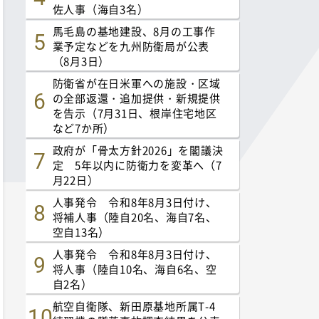
佐人事（海自3名）
馬毛島の基地建設、8月の工事作
業予定などを九州防衛局が公表
（8月3日）
防衛省が在日米軍への施設・区域
の全部返還・追加提供・新規提供
を告示（7月31日、根岸住宅地区
など7か所）
政府が「骨太方針2026」を閣議決
定 5年以内に防衛力を変革へ（7
月22日）
人事発令 令和8年8月3日付け、
将補人事（陸自20名、海自7名、
空自13名）
人事発令 令和8年8月3日付け、
将人事（陸自10名、海自6名、空
自2名）
航空自衛隊、新田原基地所属T-4