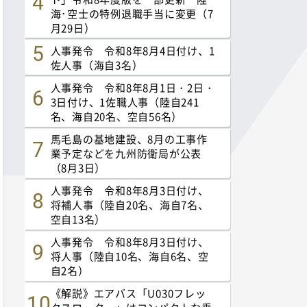
海･空士の特例退職手当に変更（7
月29日）
人事発令 令和8年8月4日付け、1
佐人事（海自3名）
人事発令 令和8年8月1日・2日・
3日付け、1佐職人事（陸自241
名、海自20名、空自56名）
馬毛島の基地建設、8月の工事作
業予定などを九州防衛局が公表
（8月3日）
人事発令 令和8年8月3日付け、
将補人事（陸自20名、海自7名、
空自13名）
人事発令 令和8年8月3日付け、
将人事（陸自10名、海自6名、空
自2名）
《解説》エアバス「U030フレッ