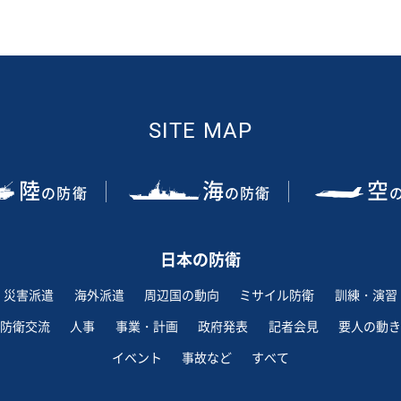
SITE MAP
陸
海
空
の防衛
の防衛
日本の防衛
災害派遣
海外派遣
周辺国の動向
ミサイル防衛
訓練・演習
防衛交流
人事
事業・計画
政府発表
記者会見
要人の動き
イベント
事故など
すべて