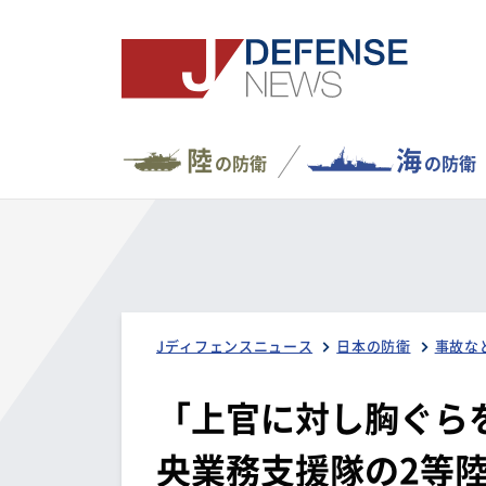
陸
海
の防衛
の防衛
Jディフェンスニュース
日本の防衛
事故な
「上官に対し胸ぐら
央業務支援隊の2等