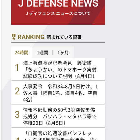
RANKING
読まれている記事
24時間
1週間
1ヶ月
海上幕僚長が記者会見 護衛艦
「ちょうかい」のトマホーク実射
試験成功について説明（8月4日）
人事発令 令和8年8月5日付け、1
佐人事（陸自1名、海自4名、空自
4名）
情報本部勤務の50代3等空佐を懲
戒処分 パワハラ・マタハラ等で
停職20日（8月5日）
「自衛官の処遇改善パンフレッ
ト」令和8年度版を一部更新 陸･