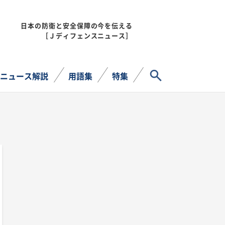
日本の防衛と安全保障の今を伝える
MENU
［Ｊディフェンスニュース］
サイト内検索
ニュース解説
用語集
特集