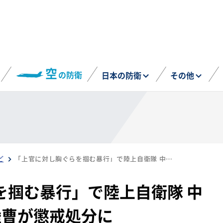
空
の防衛
日本の防衛
その他
ど
「上官に対し胸ぐらを掴む暴行」で陸上自衛隊 中央業務支援隊の2等陸曹が懲戒処分に
を掴む暴行」で陸上自衛隊 中
陸曹が懲戒処分に