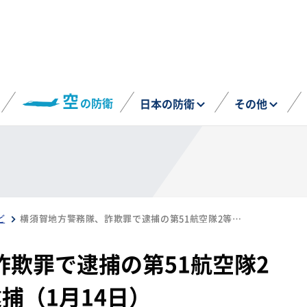
空
の防衛
日本の防衛
その他
ど
横須賀地方警務隊、詐欺罪で逮捕の第51航空隊2等海曹を2度目の再逮捕（1月14日）
欺罪で逮捕の第51航空隊2
捕（1月14日）