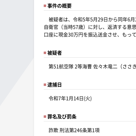
事件の概要
被疑者は、令和5年5月29日から同年6
自衛官（当時57歳）に対し、返済する意
口座に現金30万円を振込送金させ、もっ
被疑者
第51航空隊 2等海曹 佐々木竜二（ささ
逮捕日
令和7年1月14日(火)
罪名及び罰条
詐欺 刑法第246条第1項