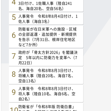
3日付け、1佐職人事（陸自241
名、海自20名、空自56名）
人事発令 令和8年8月4日付け、1
佐人事（海自3名）
防衛省が在日米軍への施設・区域
の全部返還・追加提供・新規提供
を告示（7月31日、根岸住宅地区
など7か所）
政府が「骨太方針2026」を閣議決
定 5年以内に防衛力を変革へ（7
月22日）
人事発令 令和8年8月3日付け、
将補人事（陸自20名、海自7名、
空自13名）
人事発令 令和8年8月3日付け、
将人事（陸自10名、海自6名、空
自2名）
防衛省が「令和8年版 防衛白書」