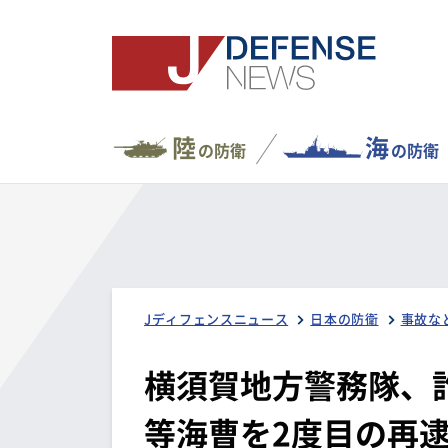
陸
海
の防衛
の防衛
Jディフェンスニュース
日本の防衛
事故な
横須賀地方警務隊、詐
等海曹を2度目の再逮