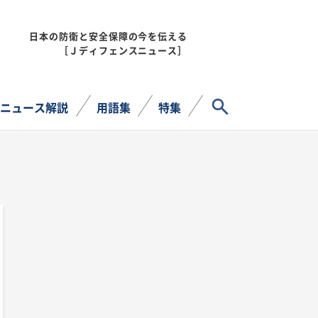
日本の防衛と安全保障の今を伝える
MENU
［Ｊディフェンスニュース］
サイト内検索
ニュース解説
用語集
特集