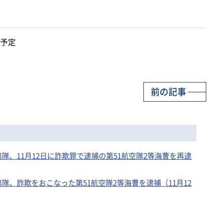
予定
前の記事
隊、11月12日に詐欺罪で逮捕の第51航空隊2等海曹を再逮
隊、詐欺をおこなった第51航空隊2等海曹を逮捕（11月12