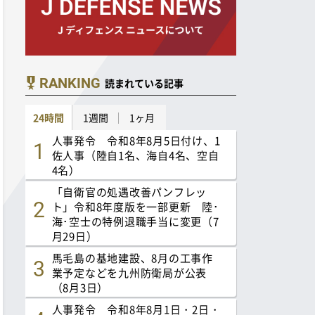
RANKING
読まれている記事
24時間
1週間
1ヶ月
人事発令 令和8年8月5日付け、1
佐人事（陸自1名、海自4名、空自
4名）
「自衛官の処遇改善パンフレッ
ト」令和8年度版を一部更新 陸･
海･空士の特例退職手当に変更（7
月29日）
馬毛島の基地建設、8月の工事作
業予定などを九州防衛局が公表
（8月3日）
人事発令 令和8年8月1日・2日・