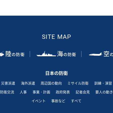
SITE MAP
陸
海
空
の防衛
の防衛
日本の防衛
災害派遣
海外派遣
周辺国の動向
ミサイル防衛
訓練・演習
防衛交流
人事
事業・計画
政府発表
記者会見
要人の動き
イベント
事故など
すべて