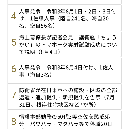
人事発令 令和8年8月1日・2日・3日付
け、1佐職人事（陸自241名、海自20
名、空自56名）
海上幕僚長が記者会見 護衛艦「ちょう
かい」のトマホーク実射試験成功につい
て説明（8月4日）
人事発令 令和8年8月4日付け、1佐人
事（海自3名）
防衛省が在日米軍への施設・区域の全部
返還・追加提供・新規提供を告示（7月
31日、根岸住宅地区など7か所）
情報本部勤務の50代3等空佐を懲戒処
分 パワハラ・マタハラ等で停職20日