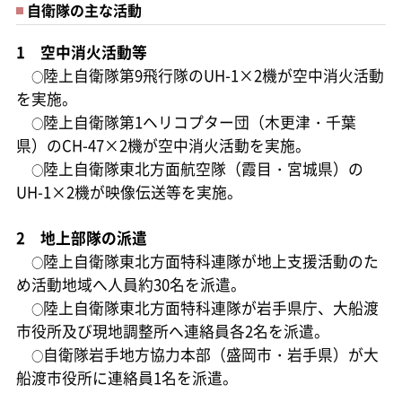
自衛隊の主な活動
1 空中消火活動等
陸上自衛隊第9飛行隊のUH-1×2機が空中消火活動
○
を実施。
陸上自衛隊第1ヘリコプター団（木更津・千葉
○
県）のCH-47×2機が空中消火活動を実施。
陸上自衛隊東北方面航空隊（霞目・宮城県）の
○
UH-1×2機が映像伝送等を実施。
2 地上部隊の派遣
陸上自衛隊東北方面特科連隊が地上支援活動のた
○
め活動地域へ人員約30名を派遣。
陸上自衛隊東北方面特科連隊が岩手県庁、大船渡
○
市役所及び現地調整所へ連絡員各2名を派遣。
自衛隊岩手地方協力本部（盛岡市・岩手県）が大
○
船渡市役所に連絡員1名を派遣。