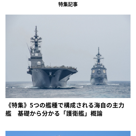
特集記事
《特集》5つの艦種で構成される海自の主力
艦 基礎から分かる「護衛艦」概論