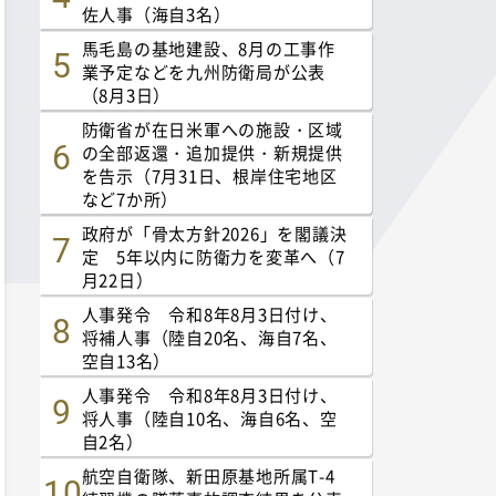
佐人事（海自3名）
馬毛島の基地建設、8月の工事作
業予定などを九州防衛局が公表
（8月3日）
防衛省が在日米軍への施設・区域
の全部返還・追加提供・新規提供
を告示（7月31日、根岸住宅地区
など7か所）
政府が「骨太方針2026」を閣議決
定 5年以内に防衛力を変革へ（7
月22日）
人事発令 令和8年8月3日付け、
将補人事（陸自20名、海自7名、
空自13名）
人事発令 令和8年8月3日付け、
将人事（陸自10名、海自6名、空
自2名）
航空自衛隊、新田原基地所属T-4