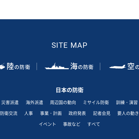
SITE MAP
陸
海
空
の防衛
の防衛
日本の防衛
災害派遣
海外派遣
周辺国の動向
ミサイル防衛
訓練・演習
防衛交流
人事
事業・計画
政府発表
記者会見
要人の動き
イベント
事故など
すべて