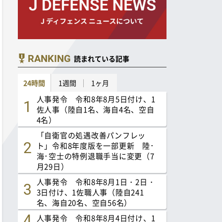
RANKING
読まれている記事
24時間
1週間
1ヶ月
人事発令 令和8年8月5日付け、1
佐人事（陸自1名、海自4名、空自
4名）
「自衛官の処遇改善パンフレッ
ト」令和8年度版を一部更新 陸･
海･空士の特例退職手当に変更（7
月29日）
人事発令 令和8年8月1日・2日・
3日付け、1佐職人事（陸自241
名、海自20名、空自56名）
人事発令 令和8年8月4日付け、1