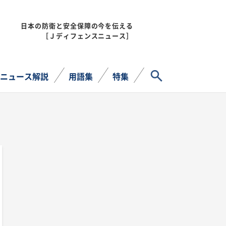
日本の防衛と安全保障の今を伝える
MENU
［Ｊディフェンスニュース］
サイト内検索
ニュース解説
用語集
特集