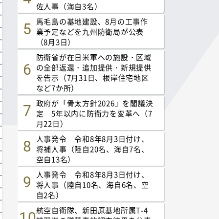
佐人事（海自3名）
馬毛島の基地建設、8月の工事作
業予定などを九州防衛局が公表
（8月3日）
防衛省が在日米軍への施設・区域
の全部返還・追加提供・新規提供
を告示（7月31日、根岸住宅地区
など7か所）
政府が「骨太方針2026」を閣議決
定 5年以内に防衛力を変革へ（7
月22日）
人事発令 令和8年8月3日付け、
将補人事（陸自20名、海自7名、
空自13名）
人事発令 令和8年8月3日付け、
将人事（陸自10名、海自6名、空
自2名）
航空自衛隊、新田原基地所属T-4