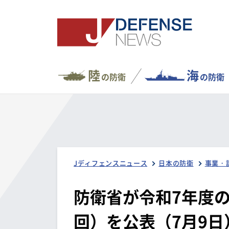
陸
海
の防衛
の防衛
Jディフェンスニュース
日本の防衛
事業・
防衛省が令和7年度
回）を公表（7月9日