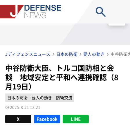
site search
MENU
Jディフェンスニュース
日本の防衛
要人の動き
中谷防衛大臣、トルコ国防相と会
談 地域安定と平和へ連携確認（8
月19日）
日本の防衛
要人の動き
防衛交流
2025-8-21 13:21
X
Facebook
LINE