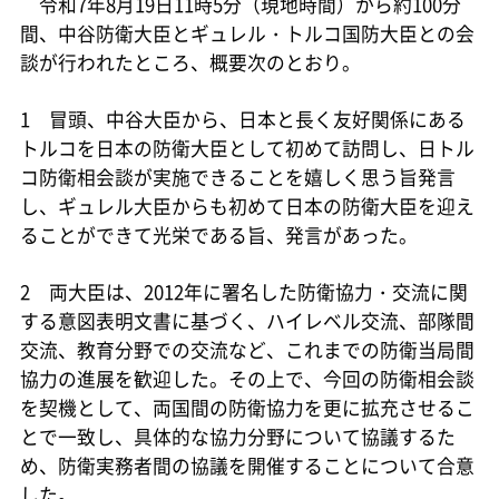
令和7年8月19日11時5分（現地時間）から約100分
間、中谷防衛大臣とギュレル・トルコ国防大臣との会
談が行われたところ、概要次のとおり。
1 冒頭、中谷大臣から、日本と長く友好関係にある
トルコを日本の防衛大臣として初めて訪問し、日トル
コ防衛相会談が実施できることを嬉しく思う旨発言
し、ギュレル大臣からも初めて日本の防衛大臣を迎え
ることができて光栄である旨、発言があった。
2 両大臣は、2012年に署名した防衛協力・交流に関
する意図表明文書に基づく、ハイレベル交流、部隊間
交流、教育分野での交流など、これまでの防衛当局間
協力の進展を歓迎した。その上で、今回の防衛相会談
を契機として、両国間の防衛協力を更に拡充させるこ
とで一致し、具体的な協力分野について協議するた
め、防衛実務者間の協議を開催することについて合意
した。