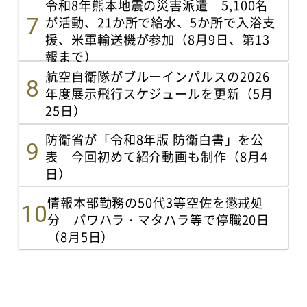
令和8年熊本地震の災害派遣 5,100名
が活動、21か所で給水、5か所で入浴支
援、米軍輸送機が参加（8月9日、第13
報まで）
航空自衛隊がブルーインパルスの2026
年度展示飛行スケジュールを更新（5月
25日）
防衛省が「令和8年版 防衛白書」を公
表 今回初めて紹介動画も制作（8月4
日）
情報本部勤務の50代3等空佐を懲戒処
分 パワハラ・マタハラ等で停職20日
（8月5日）