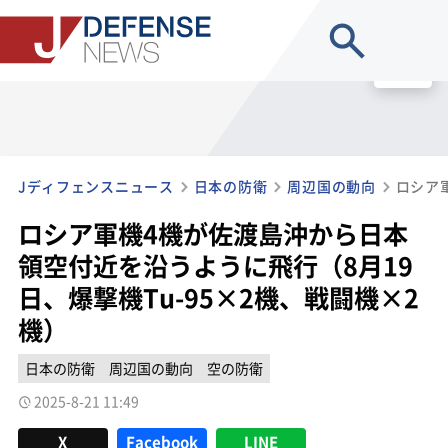
site search
MENU
Jディフェンスニュース
日本の防衛
周辺国の動向
ロシア軍機4機が佐渡島沖から日本
領空付近を沿うように飛行（8月19
日、爆撃機Tu-95×2機、戦闘機×2
機）
日本の防衛
周辺国の動向
空の防衛
2025-8-21 11:49
X
Facebook
LINE