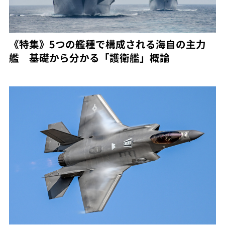
《特集》5つの艦種で構成される海自の主力
艦 基礎から分かる「護衛艦」概論