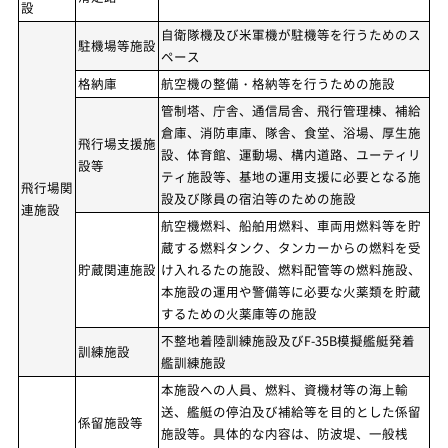
設
自衛隊機及び米軍機が駐機等を行うためのス
駐機場等施設
ペース
格納庫
航空機の整備・格納等を行うための施設
管制塔、庁舎、通信局舎、飛行管理棟、補給
倉庫、消防車庫、隊舎、食堂、浴場、厚生施
飛行場支援施
設、体育館、運動場、構内道路、ユーティリ
設等
ティ施設等、基地の運用支援に必要となる施
飛行場関
設及び隊員の宿泊等のための施設
連施設
航空機燃料、船舶用燃料、車両用燃料等を貯
蔵する燃料タンク、タンカーからの燃料を受
貯蔵関連施設
け入れるたの施設、燃料配管等の燃料施設、
本施設の運用や警備等に必要な火薬類を貯蔵
するための火薬庫等の施設
不整地着陸訓練施設及びF-35B模擬艦艇発着
訓練施設
艦訓練施設
本施設への人員、燃料、資機材等の海上輸
送、艦艇の停泊及び補給等を目的とした係留
係留施設等
施設等。具体的な内容は、防波堤、一般桟