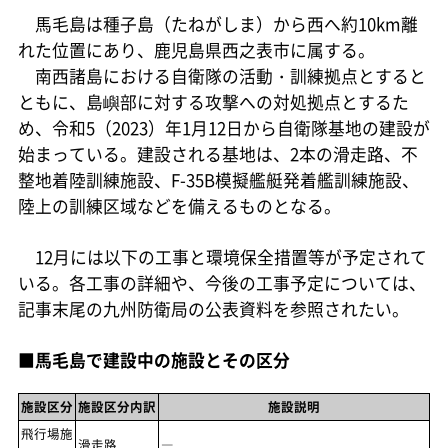
馬毛島は種子島（たねがしま）から西へ約10km離
れた位置にあり、鹿児島県西之表市に属する。
南西諸島における自衛隊の活動・訓練拠点とすると
ともに、島嶼部に対する攻撃への対処拠点とするた
め、令和5（2023）年1月12日から自衛隊基地の建設が
始まっている。建設される基地は、2本の滑走路、不
整地着陸訓練施設、F-35B模擬艦艇発着艦訓練施設、
陸上の訓練区域などを備えるものとなる。
12月には以下の工事と環境保全措置等が予定されて
いる。各工事の詳細や、今後の工事予定については、
記事末尾の九州防衛局の公表資料を参照されたい。
■馬毛島で建設中の施設とその区分
施設区分
施設区分内訳
施設説明
飛行場施
滑走路
―