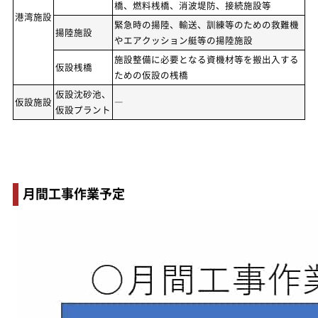
橋、燃料桟橋、消波堤防、接続施設等
港湾施設
緊急時の揚陸、輸送、訓練等のための救難機
揚陸施設
やエアクッション艇等の揚陸施設
施設整備に必要となる資機材等を搬出入する
仮設桟橋
ための仮設の桟橋
仮設沈砂池、
仮設施設
―
仮設プラント
月間工事作業予定